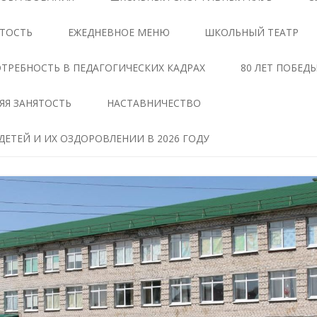
ЦЕНТРЕ «ТОЧКА РОСТА»
АНТИКОРРУПЦИОННАЯ
ЯТОСТЬ
ЕЖЕДНЕВНОЕ МЕНЮ
ШКОЛЬНЫЙ ТЕАТР
ЭКСПЕРТИЗА
ДОКУМЕНТЫ,
РЕГЛАМЕНТИРУЮЩИЕ
МЕТОДИЧЕСКИЕ МАТЕРИАЛЫ
ТРЕБНОСТЬ В ПЕДАГОГИЧЕСКИХ КАДРАХ
80 ЛЕТ ПОБЕД
ДЕЯТЕЛЬНОСТЬ ЦЕНТРА
ФОРМЫ ДОКУМЕНТОВ,
ЯЯ ЗАНЯТОСТЬ
НАСТАВНИЧЕСТВО
ОБРАЗОВАТЕЛЬНЫЕ
СВЯЗАННЫХ С
ПРОГРАММЫ ЦЕНТРА
ПРОТИВОДЕЙСТВИЕМ
ЕТЕЙ И ИХ ОЗДОРОВЛЕНИИ В 2026 ГОДУ
КОРРУПЦИИ, ДЛЯ
ПЕДАГОГИ
ЗАПОЛНЕНИЯ
ТАВ
МАТЕРИАЛЬНО-
СВЕДЕНИЯ О ДОХОДАХ,
ТЕХНИЧЕСКАЯ БАЗА
РАСХОДАХ, ОБ ИМУЩЕСТВЕ И
ЧЕНИЕ
ОБЯЗАТЕЛЬСТВАХ
РЕЖИМ ЗАНЯТИЙ ЦЕНТРА
ИМУЩЕСТВЕННОГО
ХАРАКТЕРА
МЕРОПРИЯТИЯ ЦЕНТРА
Я