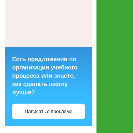
ГОРЯЧИХ ЛИНИЙ ДЛЯ
ОБРАЩЕНИЙ ГРАЖДАН
МАКЕТЫ СОЦИАЛЬНОЙ
РЕКЛАМЫ, НАПРАВЛЕННОЙ
НА ПРОПАГАНДУ СЕМЕЙНЫХ
ЦЕННОСТЕЙ
Есть предложения по
СТРУКТУРНЫЕ
организации учебного
ПОДРАЗДЕЛЕНИЯ
процесса или знаете,
как сделать школу
ЭНЕРГОСБЕРЕЖЕНИЕ И
лучше?
ПОВЫШЕНИЕ
ЭНЕРГЕТИЧЕСКОЙ
ЭФФЕКТИВНОСТИ
Написать о проблеме