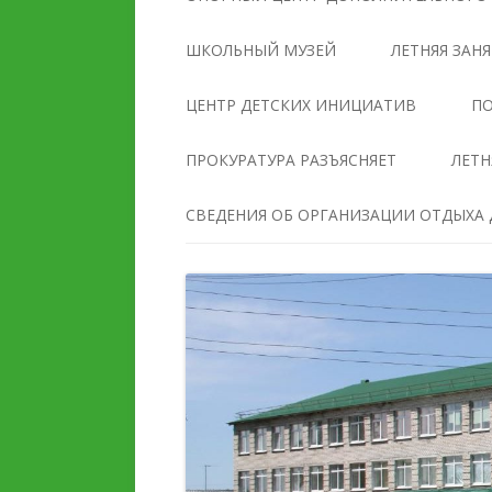
УПРАВЛЕНИЯ
ОБРАЗОВАТЕЛЬНОЙ
ШКОЛЬНЫЙ МУЗЕЙ
ЛЕТНЯЯ ЗАН
ОРГАНИЗАЦИЕЙ
ЦЕНТР ДЕТСКИХ ИНИЦИАТИВ
ПО
ДОКУМЕНТЫ
ПРОКУРАТУРА РАЗЪЯСНЯЕТ
ЛЕТН
ОБРАЗОВАНИЕ
СВЕДЕНИЯ ОБ ОРГАНИЗАЦИИ ОТДЫХА Д
РУКОВОДСТВО
ПЕДАГОГИЧЕСКИЙ И
ПЕДАГОГИЧЕСКИЙ СОС
ВОЖАТСКИЙ СОСТАВ
МАТЕРИАЛЬНО-
ДЕЯТЕЛЬНОСТЬ
ТЕХНИЧЕСКОЕ ОБЕСПЕ
И ОСНАЩЕННОСТЬ
МАТЕРИАЛЬНО-
ОБРАЗОВАТЕЛЬНОГО
ТЕХНИЧЕСКОЕ ОБЕСПЕЧЕНИЕ
ПРОЦЕССА. ДОСТУПНА
И ОСНАЩЕННОСТЬ
СРЕДА
ОРГАНИЗАЦИИ ОТДЫХА