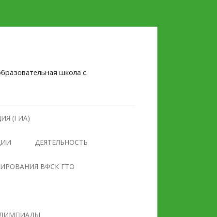
бразовательная школа с.
ИЯ (ГИА)
ЦИИ
ДЕЯТЕЛЬНОСТЬ
НУЛЕВОЙ ТРАВМАТИЗМ
ТИРОВАНИЯ ВФСК ГТО
БЕЗОПАСНОСТЬ
ПРОТИВОДЕЙСТВИЕ
ОБРАЗОВАТЕЛЬНОГО
ЭКСТРЕМИЗМУ И
УЧРЕЖДЕНИЯ
ТЕРРОРИЗМУ
ЛИМПИАДЫ