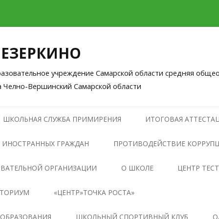
ЛЕЗЕРКИНО
зовательное учреждение Самарской области средняя общео
а Челно-Вершинский Самарской области
Перейти
к
ШКОЛЬНАЯ СЛУЖБА ПРИМИРЕНИЯ
ИТОГОВАЯ АТТЕСТАЦ
содержимому
 ИНОСТРАННЫХ ГРАЖДАН
ПРОТИВОДЕЙСТВИЕ КОРРУП
НОРМАТИВНЫЕ ПРАВОВЫЕ И
ОВАТЕЛЬНОЙ ОРГАНИЗАЦИИ
О ШКОЛЕ
ЦЕНТР ТЕС
ИНЫЕ АКТЫ В СФЕРЕ
НТОРИУМ
«ЦЕНТР»ТОЧКА РОСТА»
ПРОТИВОДЕЙСТВИЯ
КОРРУПЦИИ
ОБЩАЯ ИНФОРМАЦИЯ О
 ОБРАЗОВАНИЯ
ШКОЛЬНЫЙ СПОРТИВНЫЙ КЛУБ
О