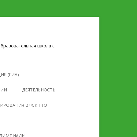
бразовательная школа с.
ИЯ (ГИА)
ЦИИ
ДЕЯТЕЛЬНОСТЬ
НУЛЕВОЙ ТРАВМАТИЗМ
ТИРОВАНИЯ ВФСК ГТО
БЕЗОПАСНОСТЬ
ПРОТИВОДЕЙСТВИЕ
ОБРАЗОВАТЕЛЬНОГО
ЭКСТРЕМИЗМУ И
УЧРЕЖДЕНИЯ
ТЕРРОРИЗМУ
ЛИМПИАДЫ