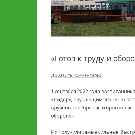
ДЕТЕЙ И ИХ ОЗДОРОВЛЕНИЯ
ПЛАТНЫЕ
ОБРАЗОВАТЕЛЬНЫЕ УС
УСЛУГИ, В ТОМ ЧИСЛЕ
ПЛАТНЫЕ,
ФИНАНСОВО-
ПРЕДОСТАВЛЯЕМЫЕ
ХОЗЯЙСТВЕННАЯ
ОРГАНИЗАЦИИ ОТДЫХА
ДЕЯТЕЛЬНОСТЬ
ДЕТЕЙ И ИХ ОЗДОРОВЛЕНИЯ
«Готов к труду и обор
ВАКАНТНЫЕ МЕСТА ДЛЯ
ДОСТУПНАЯ СРЕДА
ПРИЕМА (ПЕРЕВОДА)
Добавить комментарий
СТИПЕНДИИ И МЕРЫ
1 сентября 2022 года воспитанни
ПОДДЕРЖКИ ОБУЧАЮЩ
«Лидер», обучающимся 5 «Б» клас
вручены серебряные и бронзовые з
МЕЖДУНАРОДНОЕ
обороне».
СОТРУДНИЧЕСТВО
ОРГАНИЗАЦИЯ ПИТАНИ
Их получили самые сильные, быстр