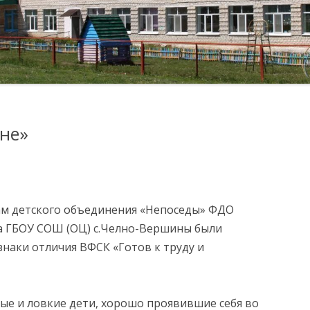
КОМИССИЯ ПО
ОБРАТНАЯ СВЯЗЬ
ФОТО ГАЛЕРЕЯ
СОБЛЮДЕНИЮ ТРЕБОВАНИЙ
К СЛУЖЕБНОМУ
ЛУГИ
ПОВЕДЕНИЮ И
УРЕГУЛИРОВАНИЮ
КОНФЛИКТА ИНТЕРЕСОВ
(АТТЕСТАЦИОННАЯ
оне»
КОМИССИЯ)
ОБРАТНАЯ СВЯЗЬ ДЛЯ
СООБЩЕНИЙ О ФАКТАХ
КОРРУПЦИИ
кам детского объединения «Непоседы» ФДО
ИХСЯ
са ГБОУ СОШ (ОЦ) с.Челно-Вершины были
МЕРЫ ЮРИДИЧЕСКОЙ
наки отличия ВФСК «Готов к труду и
ОТВЕТСТВЕННОСТИ
ИНФОРМАЦИОННЫЕ
Я В
ые и ловкие дети, хорошо проявившие себя во
МАТЕРИАЛЫ