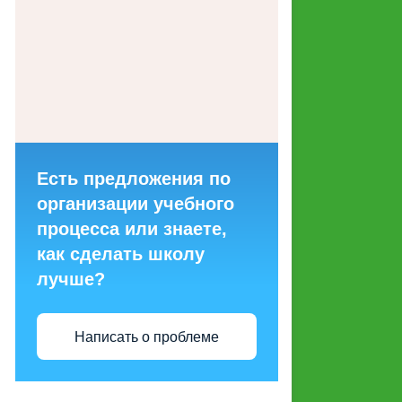
ГОРЯЧИХ ЛИНИЙ ДЛЯ
ОБРАЩЕНИЙ ГРАЖДАН
МАКЕТЫ СОЦИАЛЬНОЙ
РЕКЛАМЫ, НАПРАВЛЕННОЙ
НА ПРОПАГАНДУ СЕМЕЙНЫХ
ЦЕННОСТЕЙ
Есть предложения по
СТРУКТУРНЫЕ
организации учебного
ПОДРАЗДЕЛЕНИЯ
процесса или знаете,
как сделать школу
ЭНЕРГОСБЕРЕЖЕНИЕ И
лучше?
ПОВЫШЕНИЕ
ЭНЕРГЕТИЧЕСКОЙ
ЭФФЕКТИВНОСТИ
Написать о проблеме