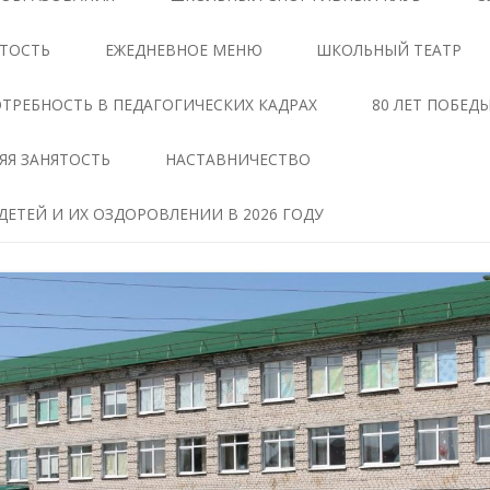
ЦЕНТРЕ «ТОЧКА РОСТА»
АНТИКОРРУПЦИОННАЯ
ЯТОСТЬ
ЕЖЕДНЕВНОЕ МЕНЮ
ШКОЛЬНЫЙ ТЕАТР
ЭКСПЕРТИЗА
ДОКУМЕНТЫ,
РЕГЛАМЕНТИРУЮЩИЕ
МЕТОДИЧЕСКИЕ МАТЕРИАЛЫ
ТРЕБНОСТЬ В ПЕДАГОГИЧЕСКИХ КАДРАХ
80 ЛЕТ ПОБЕД
ДЕЯТЕЛЬНОСТЬ ЦЕНТРА
ФОРМЫ ДОКУМЕНТОВ,
ЯЯ ЗАНЯТОСТЬ
НАСТАВНИЧЕСТВО
ОБРАЗОВАТЕЛЬНЫЕ
СВЯЗАННЫХ С
ПРОГРАММЫ ЦЕНТРА
ПРОТИВОДЕЙСТВИЕМ
ЕТЕЙ И ИХ ОЗДОРОВЛЕНИИ В 2026 ГОДУ
КОРРУПЦИИ, ДЛЯ
ПЕДАГОГИ
ЗАПОЛНЕНИЯ
ТАВ
МАТЕРИАЛЬНО-
СВЕДЕНИЯ О ДОХОДАХ,
ТЕХНИЧЕСКАЯ БАЗА
РАСХОДАХ, ОБ ИМУЩЕСТВЕ И
ЧЕНИЕ
ОБЯЗАТЕЛЬСТВАХ
РЕЖИМ ЗАНЯТИЙ ЦЕНТРА
ИМУЩЕСТВЕННОГО
ХАРАКТЕРА
МЕРОПРИЯТИЯ ЦЕНТРА
Я