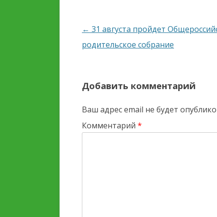
Навигация
←
31 августа пройдет Общероссий
по
родительское собрание
записям
Добавить комментарий
Ваш адрес email не будет опублико
Комментарий
*