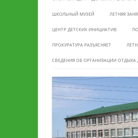
УПРАВЛЕНИЯ
ОБРАЗОВАТЕЛЬНОЙ
ШКОЛЬНЫЙ МУЗЕЙ
ЛЕТНЯЯ ЗАН
ОРГАНИЗАЦИЕЙ
ЦЕНТР ДЕТСКИХ ИНИЦИАТИВ
ПО
ДОКУМЕНТЫ
ПРОКУРАТУРА РАЗЪЯСНЯЕТ
ЛЕТН
ОБРАЗОВАНИЕ
СВЕДЕНИЯ ОБ ОРГАНИЗАЦИИ ОТДЫХА Д
РУКОВОДСТВО
ПЕДАГОГИЧЕСКИЙ И
ПЕДАГОГИЧЕСКИЙ СОС
ВОЖАТСКИЙ СОСТАВ
МАТЕРИАЛЬНО-
ДЕЯТЕЛЬНОСТЬ
ТЕХНИЧЕСКОЕ ОБЕСПЕ
И ОСНАЩЕННОСТЬ
МАТЕРИАЛЬНО-
ОБРАЗОВАТЕЛЬНОГО
ТЕХНИЧЕСКОЕ ОБЕСПЕЧЕНИЕ
ПРОЦЕССА. ДОСТУПНА
И ОСНАЩЕННОСТЬ
СРЕДА
ОРГАНИЗАЦИИ ОТДЫХА