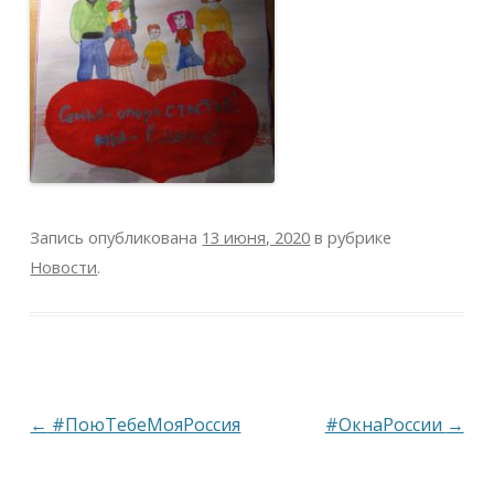
Запись опубликована
13 июня, 2020
в рубрике
Новости
.
Навигация
←
#ПоюТебеМояРоссия
#ОкнаРоссии
→
по