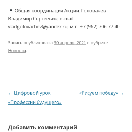
Общая координация Акции: Головачев
Владимир Сергеевич, e-mail:
vladgolovachev@yandex.ru, м.т.:
+7 (962) 706 77 40
Запись опубликована
30 апреля, 2021
в рубрике
Новости
.
Навигация
←
Цифровой урок
«Рисуем победу»
→
по
«Профессии будущего»
записям
Добавить комментарий