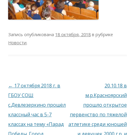
Запись опубликована
18 октября, 2018
в рубрике
Новости
.
Навигация
←
17 октября 2018 г. в
20.10.18 в
по
ГБОУ СОШ
м.р.Красноярский
записям
с.Девлезеркино прошёл
прошло открытое
классный час в 5-7
первенство по тяжелой
классах на тему «Парад
атлетике среди юношей
Победы. Город
и девушек 2000 г.р. и