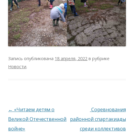
Запись опубликована
18 апреля, 2022
в рубрике
Новости
.
Навигация
←
«Читаем детям о
Соревнования
по
Великой Отечественной
районной спартакиады
записям
войне»
среди коллективов