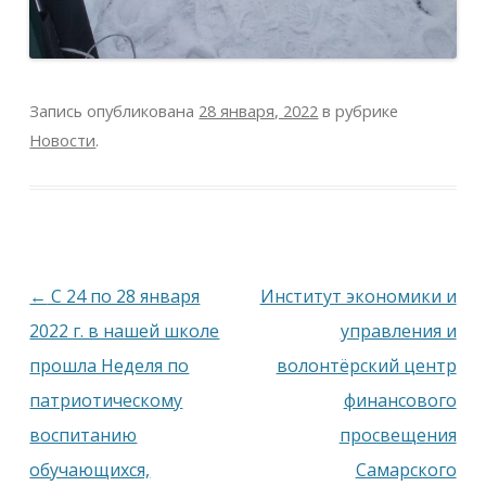
Запись опубликована
28 января, 2022
в рубрике
Новости
.
Навигация
←
С 24 по 28 января
Институт экономики и
по
2022 г. в нашей школе
управления и
записям
прошла Неделя по
волонтёрский центр
патриотическому
финансового
воспитанию
просвещения
обучающихся,
Самарского