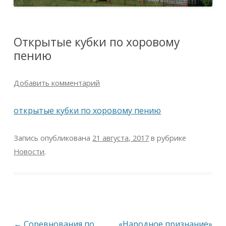
Открытые кубки по хоровому
пению
Добавить комментарий
открытые кубки по хоровому пению
Запись опубликована
21 августа, 2017
в рубрике
Новости
.
Навигация
←
Соревнования по
«Народное признание»