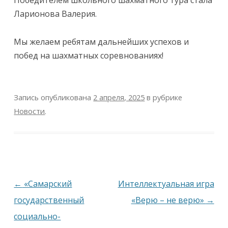
Победителем школьного шахматного тура стала
Ларионова Валерия.
Мы желаем ребятам дальнейших успехов и
побед на шахматных соревнованиях!
Запись опубликована
2 апреля, 2025
в рубрике
Новости
.
Навигация
←
«Самарский
Интеллектуальная игра
по
государственный
«Верю – не верю»
→
записям
социально-