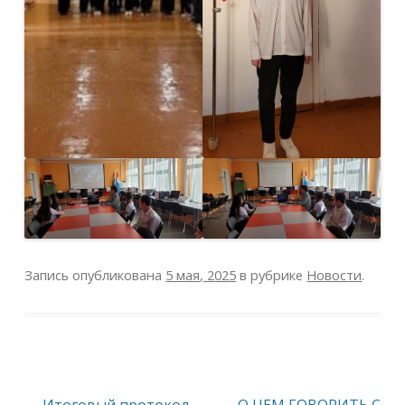
Запись опубликована
5 мая, 2025
в рубрике
Новости
.
Навигация
←
Итоговый протокол
О ЧЕМ ГОВОРИТЬ С