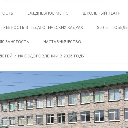
ЦЕНТРЕ «ТОЧКА РОСТА»
АНТИКОРРУПЦИОННАЯ
ЯТОСТЬ
ЕЖЕДНЕВНОЕ МЕНЮ
ШКОЛЬНЫЙ ТЕАТР
ЭКСПЕРТИЗА
ДОКУМЕНТЫ,
РЕГЛАМЕНТИРУЮЩИЕ
МЕТОДИЧЕСКИЕ МАТЕРИАЛЫ
ТРЕБНОСТЬ В ПЕДАГОГИЧЕСКИХ КАДРАХ
80 ЛЕТ ПОБЕД
ДЕЯТЕЛЬНОСТЬ ЦЕНТРА
ФОРМЫ ДОКУМЕНТОВ,
ЯЯ ЗАНЯТОСТЬ
НАСТАВНИЧЕСТВО
ОБРАЗОВАТЕЛЬНЫЕ
СВЯЗАННЫХ С
ПРОГРАММЫ ЦЕНТРА
ПРОТИВОДЕЙСТВИЕМ
ЕТЕЙ И ИХ ОЗДОРОВЛЕНИИ В 2026 ГОДУ
КОРРУПЦИИ, ДЛЯ
ПЕДАГОГИ
ЗАПОЛНЕНИЯ
ТАВ
МАТЕРИАЛЬНО-
СВЕДЕНИЯ О ДОХОДАХ,
ТЕХНИЧЕСКАЯ БАЗА
РАСХОДАХ, ОБ ИМУЩЕСТВЕ И
ЧЕНИЕ
ОБЯЗАТЕЛЬСТВАХ
РЕЖИМ ЗАНЯТИЙ ЦЕНТРА
ИМУЩЕСТВЕННОГО
ХАРАКТЕРА
МЕРОПРИЯТИЯ ЦЕНТРА
Я