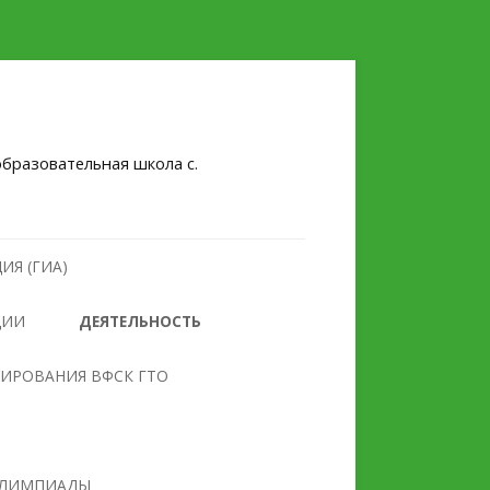
бразовательная школа с.
ИЯ (ГИА)
ЦИИ
ДЕЯТЕЛЬНОСТЬ
НУЛЕВОЙ ТРАВМАТИЗМ
ТИРОВАНИЯ ВФСК ГТО
БЕЗОПАСНОСТЬ
ПРОТИВОДЕЙСТВИЕ
ОБРАЗОВАТЕЛЬНОГО
ЭКСТРЕМИЗМУ И
УЧРЕЖДЕНИЯ
ТЕРРОРИЗМУ
ЛИМПИАДЫ