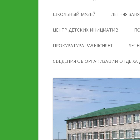
УПРАВЛЕНИЯ
ОБРАЗОВАТЕЛЬНОЙ
ШКОЛЬНЫЙ МУЗЕЙ
ЛЕТНЯЯ ЗАН
ОРГАНИЗАЦИЕЙ
ЦЕНТР ДЕТСКИХ ИНИЦИАТИВ
ПО
ДОКУМЕНТЫ
ПРОКУРАТУРА РАЗЪЯСНЯЕТ
ЛЕТН
ОБРАЗОВАНИЕ
СВЕДЕНИЯ ОБ ОРГАНИЗАЦИИ ОТДЫХА Д
РУКОВОДСТВО
ПЕДАГОГИЧЕСКИЙ И
ПЕДАГОГИЧЕСКИЙ СОС
ВОЖАТСКИЙ СОСТАВ
МАТЕРИАЛЬНО-
ДЕЯТЕЛЬНОСТЬ
ТЕХНИЧЕСКОЕ ОБЕСПЕ
И ОСНАЩЕННОСТЬ
МАТЕРИАЛЬНО-
ОБРАЗОВАТЕЛЬНОГО
ТЕХНИЧЕСКОЕ ОБЕСПЕЧЕНИЕ
ПРОЦЕССА. ДОСТУПНА
И ОСНАЩЕННОСТЬ
СРЕДА
ОРГАНИЗАЦИИ ОТДЫХА