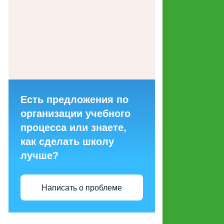
ГОРЯЧИХ ЛИНИЙ ДЛЯ
ОБРАЩЕНИЙ ГРАЖДАН
МАКЕТЫ СОЦИАЛЬНОЙ
РЕКЛАМЫ, НАПРАВЛЕННОЙ
НА ПРОПАГАНДУ СЕМЕЙНЫХ
ЦЕННОСТЕЙ
Есть предложения по
СТРУКТУРНЫЕ
организации учебного
ПОДРАЗДЕЛЕНИЯ
процесса или знаете,
как сделать школу
ЭНЕРГОСБЕРЕЖЕНИЕ И
лучше?
ПОВЫШЕНИЕ
ЭНЕРГЕТИЧЕСКОЙ
ЭФФЕКТИВНОСТИ
Написать о проблеме