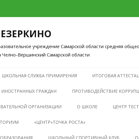
ЛЕЗЕРКИНО
зовательное учреждение Самарской области средняя общео
а Челно-Вершинский Самарской области
Перейти
к
ШКОЛЬНАЯ СЛУЖБА ПРИМИРЕНИЯ
ИТОГОВАЯ АТТЕСТАЦ
содержимому
 ИНОСТРАННЫХ ГРАЖДАН
ПРОТИВОДЕЙСТВИЕ КОРРУП
НОРМАТИВНЫЕ ПРАВОВЫЕ И
ОВАТЕЛЬНОЙ ОРГАНИЗАЦИИ
О ШКОЛЕ
ЦЕНТР ТЕС
ИНЫЕ АКТЫ В СФЕРЕ
НТОРИУМ
«ЦЕНТР»ТОЧКА РОСТА»
ПРОТИВОДЕЙСТВИЯ
КОРРУПЦИИ
ОБЩАЯ ИНФОРМАЦИЯ О
 ОБРАЗОВАНИЯ
ШКОЛЬНЫЙ СПОРТИВНЫЙ КЛУБ
О