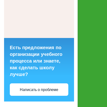
ГОРЯЧИХ ЛИНИЙ ДЛЯ
ОБРАЩЕНИЙ ГРАЖДАН
МАКЕТЫ СОЦИАЛЬНОЙ
РЕКЛАМЫ, НАПРАВЛЕННОЙ
НА ПРОПАГАНДУ СЕМЕЙНЫХ
ЦЕННОСТЕЙ
Есть предложения по
СТРУКТУРНЫЕ
организации учебного
ПОДРАЗДЕЛЕНИЯ
процесса или знаете,
как сделать школу
ЭНЕРГОСБЕРЕЖЕНИЕ И
лучше?
ПОВЫШЕНИЕ
ЭНЕРГЕТИЧЕСКОЙ
ЭФФЕКТИВНОСТИ
Написать о проблеме