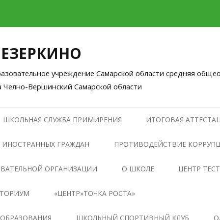
ЛЕЗЕРКИНО
зовательное учреждение Самарской области средняя общео
а Челно-Вершинский Самарской области
Перейти
к
ШКОЛЬНАЯ СЛУЖБА ПРИМИРЕНИЯ
ИТОГОВАЯ АТТЕСТАЦ
содержимому
 ИНОСТРАННЫХ ГРАЖДАН
ПРОТИВОДЕЙСТВИЕ КОРРУП
НОРМАТИВНЫЕ ПРАВОВЫЕ И
ОВАТЕЛЬНОЙ ОРГАНИЗАЦИИ
О ШКОЛЕ
ЦЕНТР ТЕС
ИНЫЕ АКТЫ В СФЕРЕ
НТОРИУМ
«ЦЕНТР»ТОЧКА РОСТА»
ПРОТИВОДЕЙСТВИЯ
КОРРУПЦИИ
ОБЩАЯ ИНФОРМАЦИЯ О
 ОБРАЗОВАНИЯ
ШКОЛЬНЫЙ СПОРТИВНЫЙ КЛУБ
О