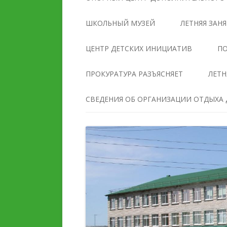
УПРАВЛЕНИЯ
ОБРАЗОВАТЕЛЬНОЙ
ШКОЛЬНЫЙ МУЗЕЙ
ЛЕТНЯЯ ЗАН
ОРГАНИЗАЦИЕЙ
ЦЕНТР ДЕТСКИХ ИНИЦИАТИВ
ПО
ДОКУМЕНТЫ
ПРОКУРАТУРА РАЗЪЯСНЯЕТ
ЛЕТН
ОБРАЗОВАНИЕ
СВЕДЕНИЯ ОБ ОРГАНИЗАЦИИ ОТДЫХА Д
РУКОВОДСТВО
ПЕДАГОГИЧЕСКИЙ И
ПЕДАГОГИЧЕСКИЙ СОС
ВОЖАТСКИЙ СОСТАВ
МАТЕРИАЛЬНО-
ДЕЯТЕЛЬНОСТЬ
ТЕХНИЧЕСКОЕ ОБЕСПЕ
И ОСНАЩЕННОСТЬ
МАТЕРИАЛЬНО-
ОБРАЗОВАТЕЛЬНОГО
ТЕХНИЧЕСКОЕ ОБЕСПЕЧЕНИЕ
ПРОЦЕССА. ДОСТУПНА
И ОСНАЩЕННОСТЬ
СРЕДА
ОРГАНИЗАЦИИ ОТДЫХА