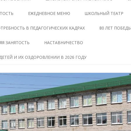
ЦЕНТРЕ «ТОЧКА РОСТА»
АНТИКОРРУПЦИОННАЯ
ЯТОСТЬ
ЕЖЕДНЕВНОЕ МЕНЮ
ШКОЛЬНЫЙ ТЕАТР
ЭКСПЕРТИЗА
ДОКУМЕНТЫ,
РЕГЛАМЕНТИРУЮЩИЕ
МЕТОДИЧЕСКИЕ МАТЕРИАЛЫ
ТРЕБНОСТЬ В ПЕДАГОГИЧЕСКИХ КАДРАХ
80 ЛЕТ ПОБЕД
ДЕЯТЕЛЬНОСТЬ ЦЕНТРА
ФОРМЫ ДОКУМЕНТОВ,
ЯЯ ЗАНЯТОСТЬ
НАСТАВНИЧЕСТВО
ОБРАЗОВАТЕЛЬНЫЕ
СВЯЗАННЫХ С
ПРОГРАММЫ ЦЕНТРА
ПРОТИВОДЕЙСТВИЕМ
ЕТЕЙ И ИХ ОЗДОРОВЛЕНИИ В 2026 ГОДУ
КОРРУПЦИИ, ДЛЯ
ПЕДАГОГИ
ЗАПОЛНЕНИЯ
ТАВ
МАТЕРИАЛЬНО-
СВЕДЕНИЯ О ДОХОДАХ,
ТЕХНИЧЕСКАЯ БАЗА
РАСХОДАХ, ОБ ИМУЩЕСТВЕ И
ЧЕНИЕ
ОБЯЗАТЕЛЬСТВАХ
РЕЖИМ ЗАНЯТИЙ ЦЕНТРА
ИМУЩЕСТВЕННОГО
ХАРАКТЕРА
МЕРОПРИЯТИЯ ЦЕНТРА
Я