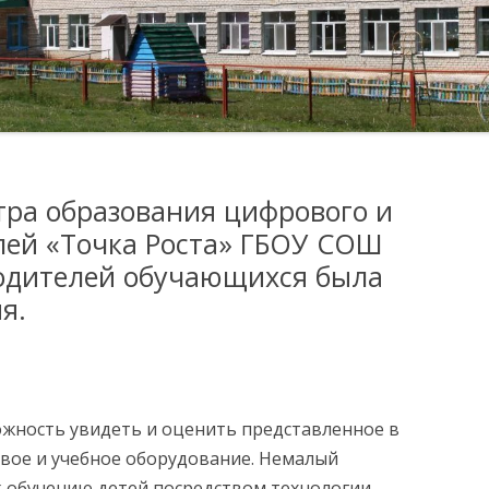
КОМИССИЯ ПО
ОБРАТНАЯ СВЯЗЬ
ФОТО ГАЛЕРЕЯ
СОБЛЮДЕНИЮ ТРЕБОВАНИЙ
К СЛУЖЕБНОМУ
ЛУГИ
ПОВЕДЕНИЮ И
УРЕГУЛИРОВАНИЮ
КОНФЛИКТА ИНТЕРЕСОВ
(АТТЕСТАЦИОННАЯ
нтра образования цифрового и
КОМИССИЯ)
лей «Точка Роста» ГБОУ СОШ
ОБРАТНАЯ СВЯЗЬ ДЛЯ
родителей обучающихся была
СООБЩЕНИЙ О ФАКТАХ
я.
КОРРУПЦИИ
ИХСЯ
МЕРЫ ЮРИДИЧЕСКОЙ
ОТВЕТСТВЕННОСТИ
жность увидеть и оценить представленное в
ИНФОРМАЦИОННЫЕ
вое и учебное оборудование. Немалый
Я В
МАТЕРИАЛЫ
 к обучению детей посредством технологии