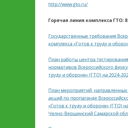
ОБРАЗОВАТЕЛЬНОЙ
http://www.gto.ru/
ОРГАНИЗАЦИИ
Горячая линия комплекса ГТО: 8 
ОБРАЗОВАТЕЛЬНЫЕ
СТАНДАРТЫ И ТРЕБОВ
Государственные требования Всер
комплекса «Готов к труду и оборон
План работы центра тестирования
нормативов Всероссийского физку
труду и обороне» (ГТО) на 2024-202
План мероприятий, направленных
акций по пропаганде Всероссийск
«Готов к труду и обороне» (ГТО)
Челно-Вершинский Самарской обла