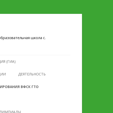
бразовательная школа с.
ИЯ (ГИА)
ЦИИ
ДЕЯТЕЛЬНОСТЬ
НУЛЕВОЙ ТРАВМАТИЗМ
ТИРОВАНИЯ ВФСК ГТО
БЕЗОПАСНОСТЬ
ПРОТИВОДЕЙСТВИЕ
ОБРАЗОВАТЕЛЬНОГО
ЭКСТРЕМИЗМУ И
УЧРЕЖДЕНИЯ
ТЕРРОРИЗМУ
ЛИМПИАДЫ