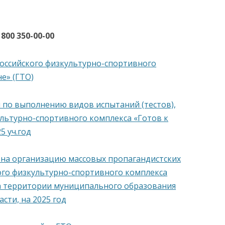
800 350-00-00
АНИЯ
оссийского физкультурно-спортивного
е» (ГТО)
 по выполнению видов испытаний (тестов),
льтурно-спортивного комплекса «Готов к
5 уч.год
 на организацию массовых пропагандистских
ого физкультурно-спортивного комплекса
 на территории муниципального образования
сти, на 2025 год