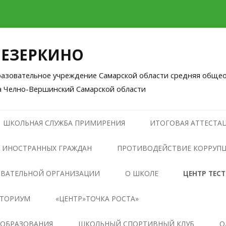
ЛЕЗЕРКИНО
зовательное учреждение Самарской области средняя общео
а Челно-Вершинский Самарской области
Перейти
к
ШКОЛЬНАЯ СЛУЖБА ПРИМИРЕНИЯ
ИТОГОВАЯ АТТЕСТАЦ
содержимому
 ИНОСТРАННЫХ ГРАЖДАН
ПРОТИВОДЕЙСТВИЕ КОРРУП
НОРМАТИВНЫЕ ПРАВОВЫЕ И
ОВАТЕЛЬНОЙ ОРГАНИЗАЦИИ
О ШКОЛЕ
ЦЕНТР ТЕС
ИНЫЕ АКТЫ В СФЕРЕ
НТОРИУМ
«ЦЕНТР»ТОЧКА РОСТА»
ПРОТИВОДЕЙСТВИЯ
КОРРУПЦИИ
ОБЩАЯ ИНФОРМАЦИЯ О
 ОБРАЗОВАНИЯ
ШКОЛЬНЫЙ СПОРТИВНЫЙ КЛУБ
О