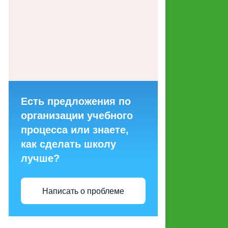
ГОРЯЧИХ ЛИНИЙ ДЛЯ
ОБРАЩЕНИЙ ГРАЖДАН
МАКЕТЫ СОЦИАЛЬНОЙ
РЕКЛАМЫ, НАПРАВЛЕННОЙ
НА ПРОПАГАНДУ СЕМЕЙНЫХ
ЦЕННОСТЕЙ
Есть предложения по
СТРУКТУРНЫЕ
организации учебного
ПОДРАЗДЕЛЕНИЯ
процесса или знаете,
как сделать школу
ЭНЕРГОСБЕРЕЖЕНИЕ И
лучше?
ПОВЫШЕНИЕ
ЭНЕРГЕТИЧЕСКОЙ
ЭФФЕКТИВНОСТИ
Написать о проблеме