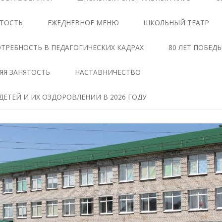
ЦЕНТРЕ «ТОЧКА РОСТА»
АНТИКОРРУПЦИОННАЯ
ЯТОСТЬ
ЕЖЕДНЕВНОЕ МЕНЮ
ШКОЛЬНЫЙ ТЕАТР
ЭКСПЕРТИЗА
ДОКУМЕНТЫ,
РЕГЛАМЕНТИРУЮЩИЕ
МЕТОДИЧЕСКИЕ МАТЕРИАЛЫ
ТРЕБНОСТЬ В ПЕДАГОГИЧЕСКИХ КАДРАХ
80 ЛЕТ ПОБЕД
ДЕЯТЕЛЬНОСТЬ ЦЕНТРА
ФОРМЫ ДОКУМЕНТОВ,
ЯЯ ЗАНЯТОСТЬ
НАСТАВНИЧЕСТВО
ОБРАЗОВАТЕЛЬНЫЕ
СВЯЗАННЫХ С
ПРОГРАММЫ ЦЕНТРА
ПРОТИВОДЕЙСТВИЕМ
ЕТЕЙ И ИХ ОЗДОРОВЛЕНИИ В 2026 ГОДУ
КОРРУПЦИИ, ДЛЯ
ПЕДАГОГИ
ЗАПОЛНЕНИЯ
ТАВ
МАТЕРИАЛЬНО-
СВЕДЕНИЯ О ДОХОДАХ,
ТЕХНИЧЕСКАЯ БАЗА
РАСХОДАХ, ОБ ИМУЩЕСТВЕ И
ЧЕНИЕ
ОБЯЗАТЕЛЬСТВАХ
РЕЖИМ ЗАНЯТИЙ ЦЕНТРА
ИМУЩЕСТВЕННОГО
ХАРАКТЕРА
МЕРОПРИЯТИЯ ЦЕНТРА
Я