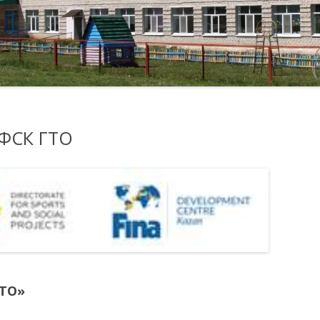
КОМИССИЯ ПО
ОБРАТНАЯ СВЯЗЬ
ФОТО ГАЛЕРЕЯ
СОБЛЮДЕНИЮ ТРЕБОВАНИЙ
К СЛУЖЕБНОМУ
ЛУГИ
ПОВЕДЕНИЮ И
УРЕГУЛИРОВАНИЮ
КОНФЛИКТА ИНТЕРЕСОВ
(АТТЕСТАЦИОННАЯ
ВФСК ГТО
КОМИССИЯ)
ОБРАТНАЯ СВЯЗЬ ДЛЯ
СООБЩЕНИЙ О ФАКТАХ
КОРРУПЦИИ
ИХСЯ
МЕРЫ ЮРИДИЧЕСКОЙ
ОТВЕТСТВЕННОСТИ
ГТО»
ИНФОРМАЦИОННЫЕ
Я В
МАТЕРИАЛЫ