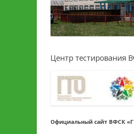
ДЕТЕЙ И ИХ ОЗДОРОВЛЕНИЯ
ПЛАТНЫЕ
ОБРАЗОВАТЕЛЬНЫЕ УС
УСЛУГИ, В ТОМ ЧИСЛЕ
ПЛАТНЫЕ,
ФИНАНСОВО-
ПРЕДОСТАВЛЯЕМЫЕ
ХОЗЯЙСТВЕННАЯ
ОРГАНИЗАЦИИ ОТДЫХА
ДЕЯТЕЛЬНОСТЬ
ДЕТЕЙ И ИХ ОЗДОРОВЛЕНИЯ
Центр тестирования 
ВАКАНТНЫЕ МЕСТА ДЛЯ
ДОСТУПНАЯ СРЕДА
ПРИЕМА (ПЕРЕВОДА)
СТИПЕНДИИ И МЕРЫ
ПОДДЕРЖКИ ОБУЧАЮЩ
МЕЖДУНАРОДНОЕ
СОТРУДНИЧЕСТВО
Официальный сайт ВФСК «
ОРГАНИЗАЦИЯ ПИТАНИ