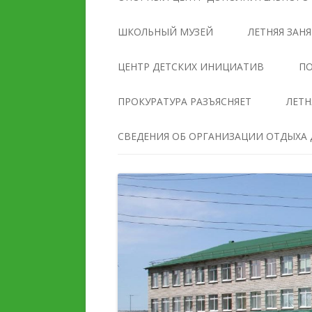
УПРАВЛЕНИЯ
ОБРАЗОВАТЕЛЬНОЙ
ШКОЛЬНЫЙ МУЗЕЙ
ЛЕТНЯЯ ЗАН
ОРГАНИЗАЦИЕЙ
ЦЕНТР ДЕТСКИХ ИНИЦИАТИВ
ПО
ДОКУМЕНТЫ
ПРОКУРАТУРА РАЗЪЯСНЯЕТ
ЛЕТН
ОБРАЗОВАНИЕ
СВЕДЕНИЯ ОБ ОРГАНИЗАЦИИ ОТДЫХА Д
РУКОВОДСТВО
ПЕДАГОГИЧЕСКИЙ И
ПЕДАГОГИЧЕСКИЙ СОС
ВОЖАТСКИЙ СОСТАВ
МАТЕРИАЛЬНО-
ДЕЯТЕЛЬНОСТЬ
ТЕХНИЧЕСКОЕ ОБЕСПЕ
И ОСНАЩЕННОСТЬ
МАТЕРИАЛЬНО-
ОБРАЗОВАТЕЛЬНОГО
ТЕХНИЧЕСКОЕ ОБЕСПЕЧЕНИЕ
ПРОЦЕССА. ДОСТУПНА
И ОСНАЩЕННОСТЬ
СРЕДА
ОРГАНИЗАЦИИ ОТДЫХА