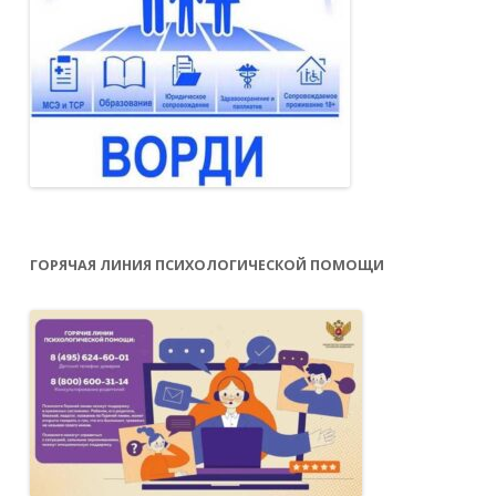
Важно продумать отдых ребенка после
возвращения домой и в выходные,
предоставив ему возможность
переключить внимание и заняться
любимым делом. Снять стресс помогают
увлечения, особенно, связанные с
физической активностью, например,
походы в горы, ролики, велосипед, разные
ГОРЯЧАЯ ЛИНИЯ ПСИХОЛОГИЧЕСКОЙ ПОМОЩИ
спортивные секции.
Как понять, что отсутствие аппетита
является симптомом болезни?