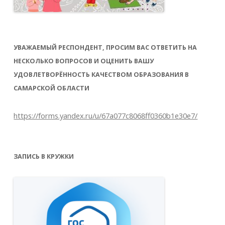
В первую очередь нужно учесть, в какую
УВАЖАЕМЫЙ РЕСПОНДЕНТ, ПРОСИМ ВАС ОТВЕТИТЬ НА
смену учится ребенок, поскольку это
НЕСКОЛЬКО ВОПРОСОВ И ОЦЕНИТЬ ВАШУ
влияет на его приемы пищи. Кроме того,
УДОВЛЕТВОРЁННОСТЬ КАЧЕСТВОМ ОБРАЗОВАНИЯ В
рекомендуется составление рациона не на
САМАРСКОЙ ОБЛАСТИ
один день, а на всю неделю, чтобы блюда
не повторялись и все нужные продукты
https://forms.yandex.ru/u/67a077c8068ff0360b1e30e7/
присутствовали в недельном меню.
ЗАПИСЬ В КРУЖКИ