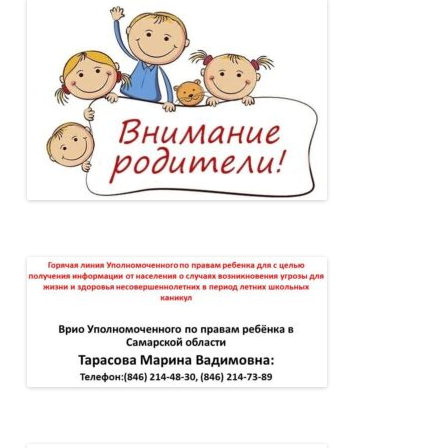
употреблении какой-либо пищи не нужно,
если питание ребенка можно назвать
разнообразным – если в его рационе есть
хотя бы 1 вид молочных продуктов, 1 вид
овощей, 1 вариант мяса или рыбы, 1 вид
фруктов и какое-либо блюдо из злаков. Эти
группы продуктов обязательно должны
быть в детском меню.
Быстрые перекусы в школьной столовой