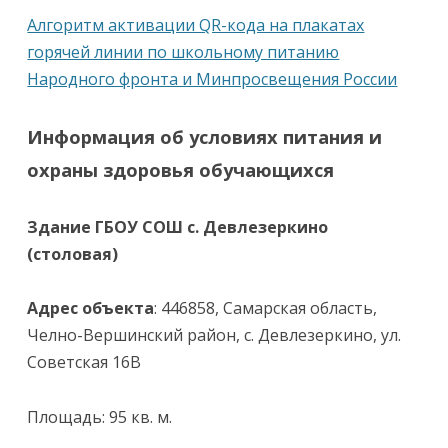
Алгоритм активации QR-кода на плакатах
горячей линии по школьному питанию
Народного фронта и Минпросвещения России
Информация об условиях питания и
охраны здоровья обучающихся
Здание ГБОУ СОШ с. Девлезеркино
(столовая)
Адрес объекта
: 446858, Самарская область,
Челно-Вершинский район, с. Девлезеркино, ул.
Советская 16В
Площадь: 95 кв. м.