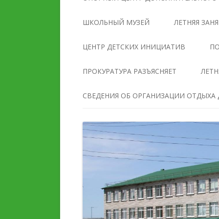
УПРАВЛЕНИЯ
ОБРАЗОВАТЕЛЬНОЙ
ШКОЛЬНЫЙ МУЗЕЙ
ЛЕТНЯЯ ЗАН
ОРГАНИЗАЦИЕЙ
ЦЕНТР ДЕТСКИХ ИНИЦИАТИВ
ПО
ДОКУМЕНТЫ
ПРОКУРАТУРА РАЗЪЯСНЯЕТ
ЛЕТН
ОБРАЗОВАНИЕ
СВЕДЕНИЯ ОБ ОРГАНИЗАЦИИ ОТДЫХА Д
РУКОВОДСТВО
ПЕДАГОГИЧЕСКИЙ И
ПЕДАГОГИЧЕСКИЙ СОС
ВОЖАТСКИЙ СОСТАВ
МАТЕРИАЛЬНО-
ДЕЯТЕЛЬНОСТЬ
ТЕХНИЧЕСКОЕ ОБЕСПЕ
И ОСНАЩЕННОСТЬ
МАТЕРИАЛЬНО-
ОБРАЗОВАТЕЛЬНОГО
ТЕХНИЧЕСКОЕ ОБЕСПЕЧЕНИЕ
ПРОЦЕССА. ДОСТУПНА
И ОСНАЩЕННОСТЬ
СРЕДА
ОРГАНИЗАЦИИ ОТДЫХА