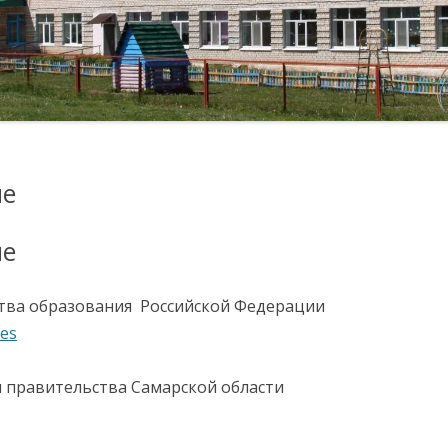
КОМИССИЯ ПО
ОБРАТНАЯ СВЯЗЬ
ФОТО ГАЛЕРЕЯ
СОБЛЮДЕНИЮ ТРЕБОВАНИЙ
К СЛУЖЕБНОМУ
ЛУГИ
ПОВЕДЕНИЮ И
УРЕГУЛИРОВАНИЮ
КОНФЛИКТА ИНТЕРЕСОВ
(АТТЕСТАЦИОННАЯ
ые
КОМИССИЯ)
ОБРАТНАЯ СВЯЗЬ ДЛЯ
ые
СООБЩЕНИЙ О ФАКТАХ
КОРРУПЦИИ
тва образования Российской Федерации
ИХСЯ
les
МЕРЫ ЮРИДИЧЕСКОЙ
ОТВЕТСТВЕННОСТИ
 правительства Самарской области
ИНФОРМАЦИОННЫЕ
Я В
МАТЕРИАЛЫ