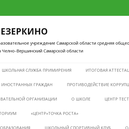
ЛЕЗЕРКИНО
зовательное учреждение Самарской области средняя общео
а Челно-Вершинский Самарской области
Перейти
к
ШКОЛЬНАЯ СЛУЖБА ПРИМИРЕНИЯ
ИТОГОВАЯ АТТЕСТАЦ
содержимому
 ИНОСТРАННЫХ ГРАЖДАН
ПРОТИВОДЕЙСТВИЕ КОРРУП
НОРМАТИВНЫЕ ПРАВОВЫЕ И
ОВАТЕЛЬНОЙ ОРГАНИЗАЦИИ
О ШКОЛЕ
ЦЕНТР ТЕС
ИНЫЕ АКТЫ В СФЕРЕ
ТОРИУМ
«ЦЕНТР»ТОЧКА РОСТА»
ПРОТИВОДЕЙСТВИЯ
КОРРУПЦИИ
ОБЩАЯ ИНФОРМАЦИЯ О
 ОБРАЗОВАНИЯ
ШКОЛЬНЫЙ СПОРТИВНЫЙ КЛУБ
О