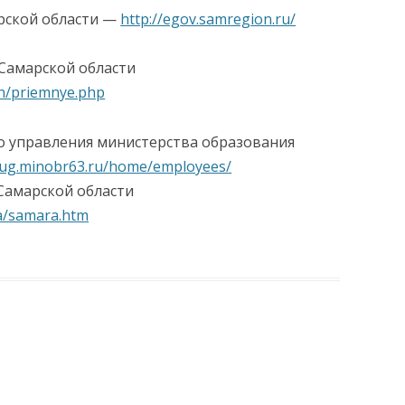
рской области —
http://egov.samregion.ru/
Самарской области
on/priemnye.php
АНИЯ
о управления министерства образования
krug.minobr63.ru/home/employees/
Самарской области
a/samara.htm