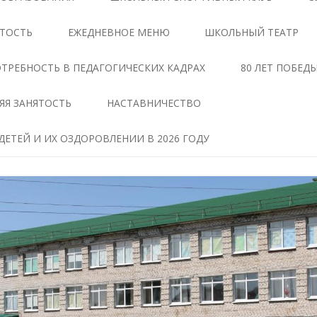
ЦЕНТРЕ «ТОЧКА РОСТА»
АНТИКОРРУПЦИОННАЯ
ЯТОСТЬ
ЕЖЕДНЕВНОЕ МЕНЮ
ШКОЛЬНЫЙ ТЕАТР
ЭКСПЕРТИЗА
ДОКУМЕНТЫ,
РЕГЛАМЕНТИРУЮЩИЕ
МЕТОДИЧЕСКИЕ МАТЕРИАЛЫ
ТРЕБНОСТЬ В ПЕДАГОГИЧЕСКИХ КАДРАХ
80 ЛЕТ ПОБЕД
ДЕЯТЕЛЬНОСТЬ ЦЕНТРА
ФОРМЫ ДОКУМЕНТОВ,
ЯЯ ЗАНЯТОСТЬ
НАСТАВНИЧЕСТВО
ОБРАЗОВАТЕЛЬНЫЕ
СВЯЗАННЫХ С
ПРОГРАММЫ ЦЕНТРА
ПРОТИВОДЕЙСТВИЕМ
ЕТЕЙ И ИХ ОЗДОРОВЛЕНИИ В 2026 ГОДУ
КОРРУПЦИИ, ДЛЯ
ПЕДАГОГИ
ЗАПОЛНЕНИЯ
ТАВ
МАТЕРИАЛЬНО-
СВЕДЕНИЯ О ДОХОДАХ,
ТЕХНИЧЕСКАЯ БАЗА
РАСХОДАХ, ОБ ИМУЩЕСТВЕ И
ЧЕНИЕ
ОБЯЗАТЕЛЬСТВАХ
РЕЖИМ ЗАНЯТИЙ ЦЕНТРА
ИМУЩЕСТВЕННОГО
ХАРАКТЕРА
МЕРОПРИЯТИЯ ЦЕНТРА
Я