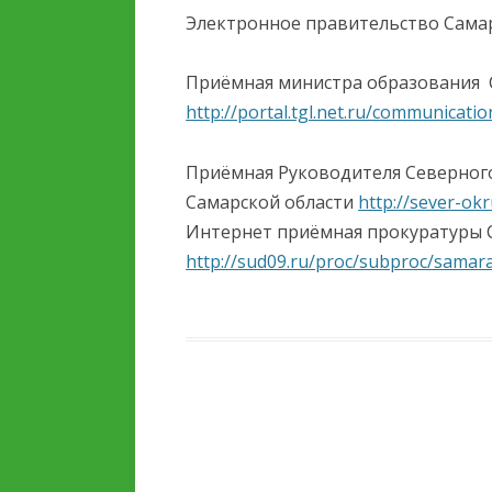
ОБРАЗОВАТЕЛЬНОЙ
Электронное правительство Сама
ОРГАНИЗАЦИИ
Приёмная министра образования 
ОБРАЗОВАТЕЛЬНЫЕ
http://portal.tgl.net.ru/communicati
СТАНДАРТЫ И ТРЕБОВ
Приёмная Руководителя Северног
Самарской области
http://sever-o
Интернет приёмная прокуратуры 
http://sud09.ru/proc/subproc/samar