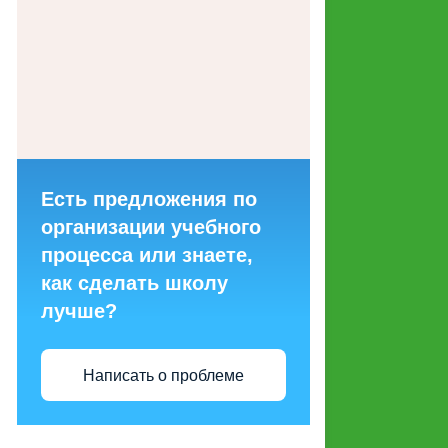
ГОРЯЧИХ ЛИНИЙ ДЛЯ
ОБРАЩЕНИЙ ГРАЖДАН
МАКЕТЫ СОЦИАЛЬНОЙ
РЕКЛАМЫ, НАПРАВЛЕННОЙ
НА ПРОПАГАНДУ СЕМЕЙНЫХ
ЦЕННОСТЕЙ
Есть предложения по
СТРУКТУРНЫЕ
организации учебного
ПОДРАЗДЕЛЕНИЯ
процесса или знаете,
как сделать школу
ЭНЕРГОСБЕРЕЖЕНИЕ И
лучше?
ПОВЫШЕНИЕ
ЭНЕРГЕТИЧЕСКОЙ
ЭФФЕКТИВНОСТИ
Написать о проблеме