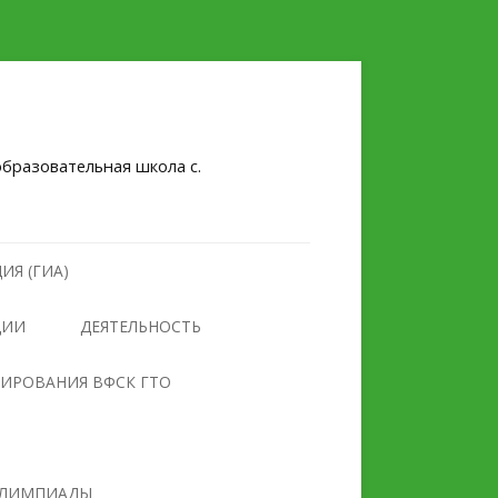
бразовательная школа с.
ИЯ (ГИА)
ЦИИ
ДЕЯТЕЛЬНОСТЬ
НУЛЕВОЙ ТРАВМАТИЗМ
ТИРОВАНИЯ ВФСК ГТО
БЕЗОПАСНОСТЬ
ПРОТИВОДЕЙСТВИЕ
ОБРАЗОВАТЕЛЬНОГО
ЭКСТРЕМИЗМУ И
УЧРЕЖДЕНИЯ
ТЕРРОРИЗМУ
ЛИМПИАДЫ