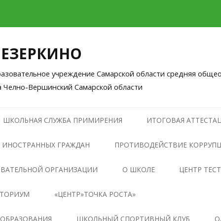
ЛЕЗЕРКИНО
зовательное учреждение Самарской области средняя общео
а Челно-Вершинский Самарской области
Перейти
к
ШКОЛЬНАЯ СЛУЖБА ПРИМИРЕНИЯ
ИТОГОВАЯ АТТЕСТАЦ
содержимому
 ИНОСТРАННЫХ ГРАЖДАН
ПРОТИВОДЕЙСТВИЕ КОРРУП
НОРМАТИВНЫЕ ПРАВОВЫЕ И
ОВАТЕЛЬНОЙ ОРГАНИЗАЦИИ
О ШКОЛЕ
ЦЕНТР ТЕС
ИНЫЕ АКТЫ В СФЕРЕ
НТОРИУМ
«ЦЕНТР»ТОЧКА РОСТА»
ПРОТИВОДЕЙСТВИЯ
КОРРУПЦИИ
ОБЩАЯ ИНФОРМАЦИЯ О
 ОБРАЗОВАНИЯ
ШКОЛЬНЫЙ СПОРТИВНЫЙ КЛУБ
О