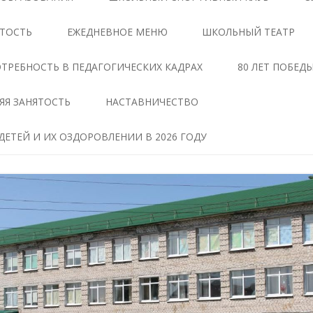
ЦЕНТРЕ «ТОЧКА РОСТА»
АНТИКОРРУПЦИОННАЯ
ЯТОСТЬ
ЕЖЕДНЕВНОЕ МЕНЮ
ШКОЛЬНЫЙ ТЕАТР
ЭКСПЕРТИЗА
ДОКУМЕНТЫ,
РЕГЛАМЕНТИРУЮЩИЕ
МЕТОДИЧЕСКИЕ МАТЕРИАЛЫ
ТРЕБНОСТЬ В ПЕДАГОГИЧЕСКИХ КАДРАХ
80 ЛЕТ ПОБЕД
ДЕЯТЕЛЬНОСТЬ ЦЕНТРА
ФОРМЫ ДОКУМЕНТОВ,
ЯЯ ЗАНЯТОСТЬ
НАСТАВНИЧЕСТВО
ОБРАЗОВАТЕЛЬНЫЕ
СВЯЗАННЫХ С
ПРОГРАММЫ ЦЕНТРА
ПРОТИВОДЕЙСТВИЕМ
ЕТЕЙ И ИХ ОЗДОРОВЛЕНИИ В 2026 ГОДУ
КОРРУПЦИИ, ДЛЯ
ПЕДАГОГИ
ЗАПОЛНЕНИЯ
ТАВ
МАТЕРИАЛЬНО-
СВЕДЕНИЯ О ДОХОДАХ,
ТЕХНИЧЕСКАЯ БАЗА
РАСХОДАХ, ОБ ИМУЩЕСТВЕ И
ЧЕНИЕ
ОБЯЗАТЕЛЬСТВАХ
РЕЖИМ ЗАНЯТИЙ ЦЕНТРА
ИМУЩЕСТВЕННОГО
ХАРАКТЕРА
МЕРОПРИЯТИЯ ЦЕНТРА
Я