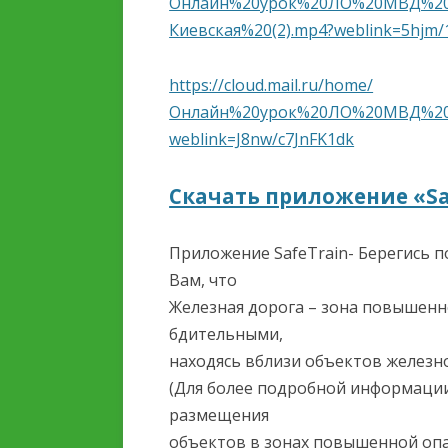
Онлайн%20урок%20ЛО%20МВД%20
ОБРАЗОВАТЕЛЬНОЙ
Киевская%20(2).mp4?weblink=5hjm
ОРГАНИЗАЦИИ
ОБРАЗОВАТЕЛЬНЫЕ
https://cloud.mail.ru/home/
СТАНДАРТЫ И ТРЕБОВ
Онлайн%20урок%20ЛО%20МВД%20Р
weblink=J8nw/c7JnFK1dk
Скачать приложение «Sa
Приложение SafeTrain- Берегись п
Вам, что
Железная дорога – зона повышенн
бдительными,
находясь вблизи объектов железн
(Для более подробной информации
размещения
объектов в зонах повышенной опас