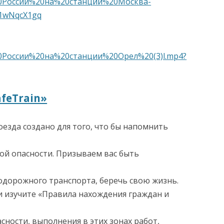
России%20на%20станции%20Москва-
/1wNqcX1gq
АНИЯ
оссии%20на%20станции%20Орел%20(3)l.mp4?
feTrain»
оезда создано для того, что бы напомнить
ой опасности. Призываем вас быть
одорожного транспорта, беречь свою жизнь.
 изучите «Правила нахождения граждан и
ности, выполнения в этих зонах работ,