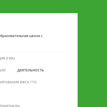
бразовательная школа с.
ИЯ (ГИА)
ЦИИ
ДЕЯТЕЛЬНОСТЬ
НУЛЕВОЙ ТРАВМАТИЗМ
ТИРОВАНИЯ ВФСК ГТО
БЕЗОПАСНОСТЬ
ПРОТИВОДЕЙСТВИЕ
ОБРАЗОВАТЕЛЬНОГО
ЭКСТРЕМИЗМУ И
УЧРЕЖДЕНИЯ
ТЕРРОРИЗМУ
ЛИМПИАДЫ