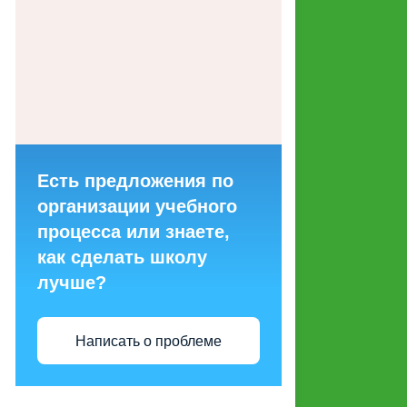
ГОРЯЧИХ ЛИНИЙ ДЛЯ
ОБРАЩЕНИЙ ГРАЖДАН
МАКЕТЫ СОЦИАЛЬНОЙ
РЕКЛАМЫ, НАПРАВЛЕННОЙ
НА ПРОПАГАНДУ СЕМЕЙНЫХ
ЦЕННОСТЕЙ
Есть предложения по
СТРУКТУРНЫЕ
организации учебного
ПОДРАЗДЕЛЕНИЯ
процесса или знаете,
как сделать школу
ЭНЕРГОСБЕРЕЖЕНИЕ И
лучше?
ПОВЫШЕНИЕ
ЭНЕРГЕТИЧЕСКОЙ
ЭФФЕКТИВНОСТИ
Написать о проблеме