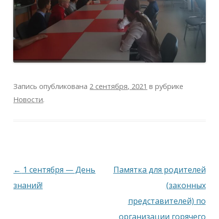
Запись опубликована
2 сентября, 2021
в рубрике
Новости
.
Навигация
←
1 сентября — День
Памятка для родителей
по
знаний!
(законных
записям
представителей) по
организации горячего