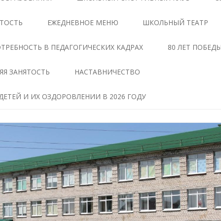
ЦЕНТРЕ «ТОЧКА РОСТА»
АНТИКОРРУПЦИОННАЯ
ЯТОСТЬ
ЕЖЕДНЕВНОЕ МЕНЮ
ШКОЛЬНЫЙ ТЕАТР
ЭКСПЕРТИЗА
ДОКУМЕНТЫ,
РЕГЛАМЕНТИРУЮЩИЕ
МЕТОДИЧЕСКИЕ МАТЕРИАЛЫ
ТРЕБНОСТЬ В ПЕДАГОГИЧЕСКИХ КАДРАХ
80 ЛЕТ ПОБЕД
ДЕЯТЕЛЬНОСТЬ ЦЕНТРА
ФОРМЫ ДОКУМЕНТОВ,
ЯЯ ЗАНЯТОСТЬ
НАСТАВНИЧЕСТВО
ОБРАЗОВАТЕЛЬНЫЕ
СВЯЗАННЫХ С
ПРОГРАММЫ ЦЕНТРА
ПРОТИВОДЕЙСТВИЕМ
ЕТЕЙ И ИХ ОЗДОРОВЛЕНИИ В 2026 ГОДУ
КОРРУПЦИИ, ДЛЯ
ПЕДАГОГИ
ЗАПОЛНЕНИЯ
ТАВ
МАТЕРИАЛЬНО-
СВЕДЕНИЯ О ДОХОДАХ,
ТЕХНИЧЕСКАЯ БАЗА
РАСХОДАХ, ОБ ИМУЩЕСТВЕ И
ЧЕНИЕ
ОБЯЗАТЕЛЬСТВАХ
РЕЖИМ ЗАНЯТИЙ ЦЕНТРА
ИМУЩЕСТВЕННОГО
ХАРАКТЕРА
МЕРОПРИЯТИЯ ЦЕНТРА
Я