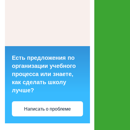
ГОРЯЧИХ ЛИНИЙ ДЛЯ
ОБРАЩЕНИЙ ГРАЖДАН
МАКЕТЫ СОЦИАЛЬНОЙ
РЕКЛАМЫ, НАПРАВЛЕННОЙ
НА ПРОПАГАНДУ СЕМЕЙНЫХ
ЦЕННОСТЕЙ
Есть предложения по
СТРУКТУРНЫЕ
организации учебного
ПОДРАЗДЕЛЕНИЯ
процесса или знаете,
как сделать школу
ЭНЕРГОСБЕРЕЖЕНИЕ И
лучше?
ПОВЫШЕНИЕ
ЭНЕРГЕТИЧЕСКОЙ
ЭФФЕКТИВНОСТИ
Написать о проблеме