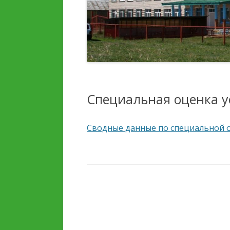
ДЕТЕЙ И ИХ ОЗДОРОВЛЕНИЯ
ПЛАТНЫЕ
ОБРАЗОВАТЕЛЬНЫЕ УС
УСЛУГИ, В ТОМ ЧИСЛЕ
ПЛАТНЫЕ,
ФИНАНСОВО-
ПРЕДОСТАВЛЯЕМЫЕ
ХОЗЯЙСТВЕННАЯ
ОРГАНИЗАЦИИ ОТДЫХА
ДЕЯТЕЛЬНОСТЬ
ДЕТЕЙ И ИХ ОЗДОРОВЛЕНИЯ
Специальная оценка у
ВАКАНТНЫЕ МЕСТА ДЛЯ
ДОСТУПНАЯ СРЕДА
ПРИЕМА (ПЕРЕВОДА)
Сводные данные по специальной о
СТИПЕНДИИ И МЕРЫ
ПОДДЕРЖКИ ОБУЧАЮЩ
МЕЖДУНАРОДНОЕ
СОТРУДНИЧЕСТВО
ОРГАНИЗАЦИЯ ПИТАНИ