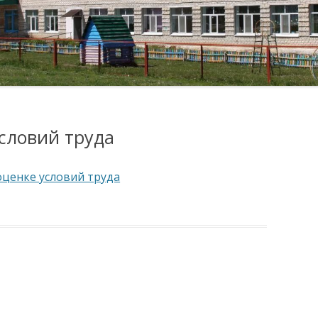
КОМИССИЯ ПО
ОБРАТНАЯ СВЯЗЬ
ФОТО ГАЛЕРЕЯ
СОБЛЮДЕНИЮ ТРЕБОВАНИЙ
К СЛУЖЕБНОМУ
ЛУГИ
ПОВЕДЕНИЮ И
УРЕГУЛИРОВАНИЮ
КОНФЛИКТА ИНТЕРЕСОВ
(АТТЕСТАЦИОННАЯ
словий труда
КОМИССИЯ)
ОБРАТНАЯ СВЯЗЬ ДЛЯ
ценке условий труда
СООБЩЕНИЙ О ФАКТАХ
КОРРУПЦИИ
ИХСЯ
МЕРЫ ЮРИДИЧЕСКОЙ
ОТВЕТСТВЕННОСТИ
ИНФОРМАЦИОННЫЕ
Я В
МАТЕРИАЛЫ