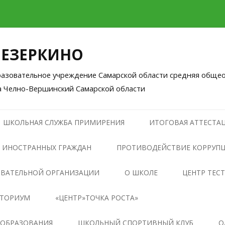
ЛЕЗЕРКИНО
зовательное учреждение Самарской области средняя общео
а Челно-Вершинский Самарской области
Перейти
к
ШКОЛЬНАЯ СЛУЖБА ПРИМИРЕНИЯ
ИТОГОВАЯ АТТЕСТАЦ
содержимому
 ИНОСТРАННЫХ ГРАЖДАН
ПРОТИВОДЕЙСТВИЕ КОРРУП
НОРМАТИВНЫЕ ПРАВОВЫЕ И
ОВАТЕЛЬНОЙ ОРГАНИЗАЦИИ
О ШКОЛЕ
ЦЕНТР ТЕС
ИНЫЕ АКТЫ В СФЕРЕ
НТОРИУМ
«ЦЕНТР»ТОЧКА РОСТА»
ПРОТИВОДЕЙСТВИЯ
КОРРУПЦИИ
ОБЩАЯ ИНФОРМАЦИЯ О
 ОБРАЗОВАНИЯ
ШКОЛЬНЫЙ СПОРТИВНЫЙ КЛУБ
О