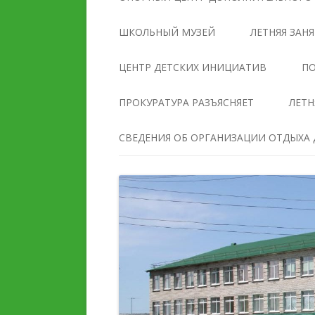
УПРАВЛЕНИЯ
ОБРАЗОВАТЕЛЬНОЙ
ШКОЛЬНЫЙ МУЗЕЙ
ЛЕТНЯЯ ЗАН
ОРГАНИЗАЦИЕЙ
ЦЕНТР ДЕТСКИХ ИНИЦИАТИВ
ПО
ДОКУМЕНТЫ
ПРОКУРАТУРА РАЗЪЯСНЯЕТ
ЛЕТН
ОБРАЗОВАНИЕ
СВЕДЕНИЯ ОБ ОРГАНИЗАЦИИ ОТДЫХА Д
РУКОВОДСТВО
ПЕДАГОГИЧЕСКИЙ И
ПЕДАГОГИЧЕСКИЙ СОС
ВОЖАТСКИЙ СОСТАВ
МАТЕРИАЛЬНО-
ДЕЯТЕЛЬНОСТЬ
ТЕХНИЧЕСКОЕ ОБЕСПЕ
И ОСНАЩЕННОСТЬ
МАТЕРИАЛЬНО-
ОБРАЗОВАТЕЛЬНОГО
ТЕХНИЧЕСКОЕ ОБЕСПЕЧЕНИЕ
ПРОЦЕССА. ДОСТУПНА
И ОСНАЩЕННОСТЬ
СРЕДА
ОРГАНИЗАЦИИ ОТДЫХА