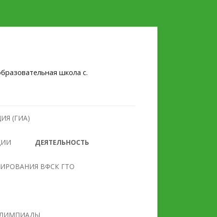
бразовательная школа с.
ИЯ (ГИА)
ЦИИ
ДЕЯТЕЛЬНОСТЬ
НУЛЕВОЙ ТРАВМАТИЗМ
ТИРОВАНИЯ ВФСК ГТО
БЕЗОПАСНОСТЬ
ПРОТИВОДЕЙСТВИЕ
ОБРАЗОВАТЕЛЬНОГО
ЭКСТРЕМИЗМУ И
УЧРЕЖДЕНИЯ
ТЕРРОРИЗМУ
ЛИМПИАДЫ