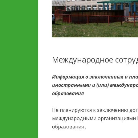
ДЕТЕЙ И ИХ ОЗДОРОВЛЕНИЯ
ПЛАТНЫЕ
ОБРАЗОВАТЕЛЬНЫЕ УС
УСЛУГИ, В ТОМ ЧИСЛЕ
ПЛАТНЫЕ,
ФИНАНСОВО-
ПРЕДОСТАВЛЯЕМЫЕ
ХОЗЯЙСТВЕННАЯ
ОРГАНИЗАЦИИ ОТДЫХА
ДЕЯТЕЛЬНОСТЬ
ДЕТЕЙ И ИХ ОЗДОРОВЛЕНИЯ
Международное сотру
ВАКАНТНЫЕ МЕСТА ДЛЯ
ДОСТУПНАЯ СРЕДА
ПРИЕМА (ПЕРЕВОДА)
Информация о заключенных и пла
иностранными и (или) междунар
СТИПЕНДИИ И МЕРЫ
образования
ПОДДЕРЖКИ ОБУЧАЮЩ
Не планируются к заключению дог
МЕЖДУНАРОДНОЕ
международными организациями Г
СОТРУДНИЧЕСТВО
образования .
ОРГАНИЗАЦИЯ ПИТАНИ