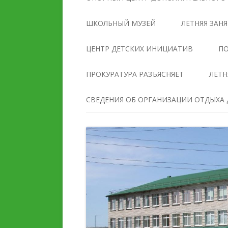
УПРАВЛЕНИЯ
ОБРАЗОВАТЕЛЬНОЙ
ШКОЛЬНЫЙ МУЗЕЙ
ЛЕТНЯЯ ЗАН
ОРГАНИЗАЦИЕЙ
ЦЕНТР ДЕТСКИХ ИНИЦИАТИВ
ПО
ДОКУМЕНТЫ
ПРОКУРАТУРА РАЗЪЯСНЯЕТ
ЛЕТН
ОБРАЗОВАНИЕ
СВЕДЕНИЯ ОБ ОРГАНИЗАЦИИ ОТДЫХА Д
РУКОВОДСТВО
ПЕДАГОГИЧЕСКИЙ И
ПЕДАГОГИЧЕСКИЙ СОС
ВОЖАТСКИЙ СОСТАВ
МАТЕРИАЛЬНО-
ДЕЯТЕЛЬНОСТЬ
ТЕХНИЧЕСКОЕ ОБЕСПЕ
И ОСНАЩЕННОСТЬ
МАТЕРИАЛЬНО-
ОБРАЗОВАТЕЛЬНОГО
ТЕХНИЧЕСКОЕ ОБЕСПЕЧЕНИЕ
ПРОЦЕССА. ДОСТУПНА
И ОСНАЩЕННОСТЬ
СРЕДА
ОРГАНИЗАЦИИ ОТДЫХА