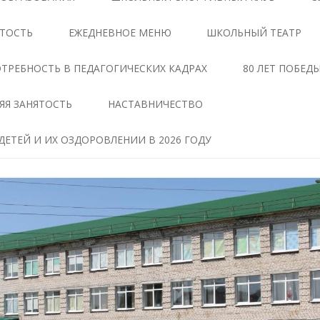
ЦЕНТРЕ «ТОЧКА РОСТА»
АНТИКОРРУПЦИОННАЯ
ЯТОСТЬ
ЕЖЕДНЕВНОЕ МЕНЮ
ШКОЛЬНЫЙ ТЕАТР
ЭКСПЕРТИЗА
ДОКУМЕНТЫ,
РЕГЛАМЕНТИРУЮЩИЕ
МЕТОДИЧЕСКИЕ МАТЕРИАЛЫ
ТРЕБНОСТЬ В ПЕДАГОГИЧЕСКИХ КАДРАХ
80 ЛЕТ ПОБЕД
ДЕЯТЕЛЬНОСТЬ ЦЕНТРА
ФОРМЫ ДОКУМЕНТОВ,
ЯЯ ЗАНЯТОСТЬ
НАСТАВНИЧЕСТВО
ОБРАЗОВАТЕЛЬНЫЕ
СВЯЗАННЫХ С
ПРОГРАММЫ ЦЕНТРА
ПРОТИВОДЕЙСТВИЕМ
ЕТЕЙ И ИХ ОЗДОРОВЛЕНИИ В 2026 ГОДУ
КОРРУПЦИИ, ДЛЯ
ПЕДАГОГИ
ЗАПОЛНЕНИЯ
ТАВ
МАТЕРИАЛЬНО-
СВЕДЕНИЯ О ДОХОДАХ,
ТЕХНИЧЕСКАЯ БАЗА
РАСХОДАХ, ОБ ИМУЩЕСТВЕ И
ЧЕНИЕ
ОБЯЗАТЕЛЬСТВАХ
РЕЖИМ ЗАНЯТИЙ ЦЕНТРА
ИМУЩЕСТВЕННОГО
ХАРАКТЕРА
МЕРОПРИЯТИЯ ЦЕНТРА
Я