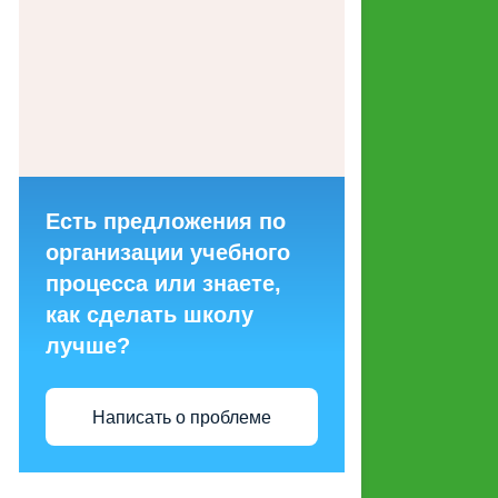
ГОРЯЧИХ ЛИНИЙ ДЛЯ
ОБРАЩЕНИЙ ГРАЖДАН
МАКЕТЫ СОЦИАЛЬНОЙ
РЕКЛАМЫ, НАПРАВЛЕННОЙ
НА ПРОПАГАНДУ СЕМЕЙНЫХ
ЦЕННОСТЕЙ
Есть предложения по
СТРУКТУРНЫЕ
организации учебного
ПОДРАЗДЕЛЕНИЯ
процесса или знаете,
как сделать школу
ЭНЕРГОСБЕРЕЖЕНИЕ И
лучше?
ПОВЫШЕНИЕ
ЭНЕРГЕТИЧЕСКОЙ
ЭФФЕКТИВНОСТИ
Написать о проблеме