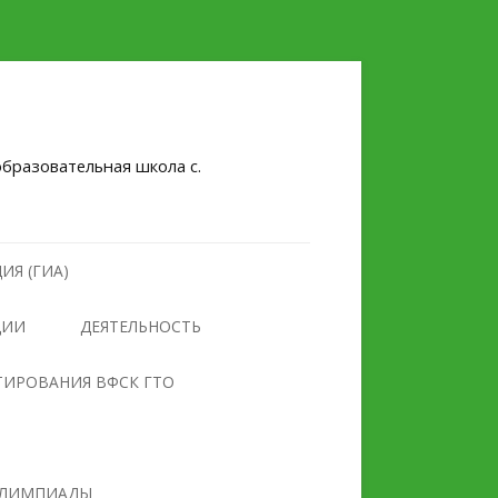
бразовательная школа с.
ИЯ (ГИА)
ЦИИ
ДЕЯТЕЛЬНОСТЬ
НУЛЕВОЙ ТРАВМАТИЗМ
ТИРОВАНИЯ ВФСК ГТО
БЕЗОПАСНОСТЬ
ПРОТИВОДЕЙСТВИЕ
ОБРАЗОВАТЕЛЬНОГО
ЭКСТРЕМИЗМУ И
УЧРЕЖДЕНИЯ
ТЕРРОРИЗМУ
ЛИМПИАДЫ