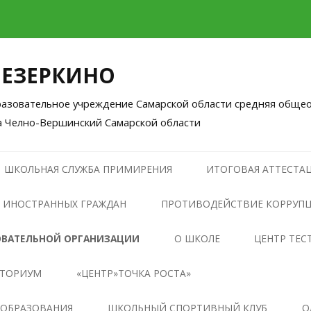
ЛЕЗЕРКИНО
зовательное учреждение Самарской области средняя общео
а Челно-Вершинский Самарской области
Перейти
к
ШКОЛЬНАЯ СЛУЖБА ПРИМИРЕНИЯ
ИТОГОВАЯ АТТЕСТАЦ
содержимому
 ИНОСТРАННЫХ ГРАЖДАН
ПРОТИВОДЕЙСТВИЕ КОРРУП
НОРМАТИВНЫЕ ПРАВОВЫЕ И
ОВАТЕЛЬНОЙ ОРГАНИЗАЦИИ
О ШКОЛЕ
ЦЕНТР ТЕС
ИНЫЕ АКТЫ В СФЕРЕ
НТОРИУМ
«ЦЕНТР»ТОЧКА РОСТА»
ПРОТИВОДЕЙСТВИЯ
КОРРУПЦИИ
ОБЩАЯ ИНФОРМАЦИЯ О
 ОБРАЗОВАНИЯ
ШКОЛЬНЫЙ СПОРТИВНЫЙ КЛУБ
О