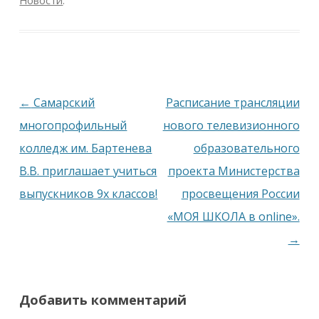
Новости
.
Навигация
←
Самарский
Расписание трансляции
по
многопрофильный
нового телевизионного
записям
колледж им. Бартенева
образовательного
В.В. приглашает учиться
проекта Министерства
выпускников 9х классов!
просвещения России
«МОЯ ШКОЛА в online».
→
Добавить комментарий