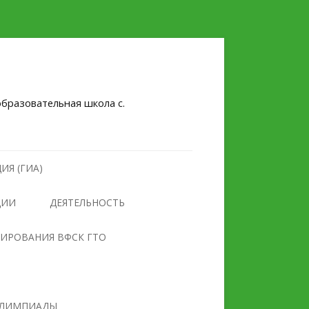
бразовательная школа с.
ИЯ (ГИА)
ЦИИ
ДЕЯТЕЛЬНОСТЬ
НУЛЕВОЙ ТРАВМАТИЗМ
ТИРОВАНИЯ ВФСК ГТО
БЕЗОПАСНОСТЬ
ПРОТИВОДЕЙСТВИЕ
ОБРАЗОВАТЕЛЬНОГО
ЭКСТРЕМИЗМУ И
УЧРЕЖДЕНИЯ
ТЕРРОРИЗМУ
ЛИМПИАДЫ