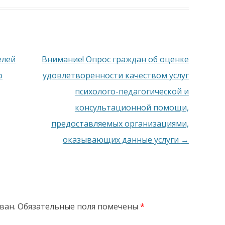
елей
Внимание! Опрос граждан об оценке
о
удовлетворенности качеством услуг
психолого-педагогической и
консультационной помощи,
предоставляемых организациями,
оказывающих данные услуги
→
ван.
Обязательные поля помечены
*