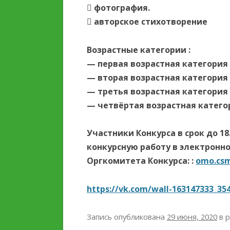
 фотография.
 авторское стихотворение
Возрастные категории :
— первая возрастная категория –
— вторая возрастная категория –
— третья возрастная категория –
— четвёртая возрастная категори
Участники Конкурса в срок до 18
конкурсную работу в электронн
Оргкомитета Конкурса: :
omo.cs
https://vk.com/wall-163147333_35
Запись опубликована
29 июня, 2020
в 