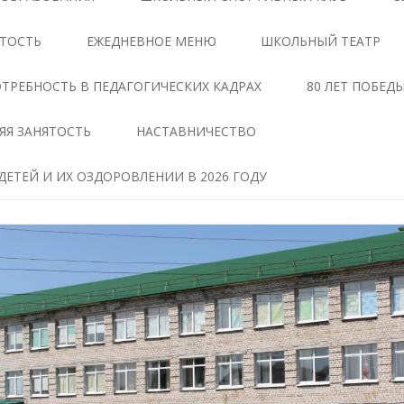
ЦЕНТРЕ «ТОЧКА РОСТА»
АНТИКОРРУПЦИОННАЯ
ЯТОСТЬ
ЕЖЕДНЕВНОЕ МЕНЮ
ШКОЛЬНЫЙ ТЕАТР
ЭКСПЕРТИЗА
ДОКУМЕНТЫ,
РЕГЛАМЕНТИРУЮЩИЕ
МЕТОДИЧЕСКИЕ МАТЕРИАЛЫ
ТРЕБНОСТЬ В ПЕДАГОГИЧЕСКИХ КАДРАХ
80 ЛЕТ ПОБЕД
ДЕЯТЕЛЬНОСТЬ ЦЕНТРА
ФОРМЫ ДОКУМЕНТОВ,
ЯЯ ЗАНЯТОСТЬ
НАСТАВНИЧЕСТВО
ОБРАЗОВАТЕЛЬНЫЕ
СВЯЗАННЫХ С
ПРОГРАММЫ ЦЕНТРА
ПРОТИВОДЕЙСТВИЕМ
ЕТЕЙ И ИХ ОЗДОРОВЛЕНИИ В 2026 ГОДУ
КОРРУПЦИИ, ДЛЯ
ПЕДАГОГИ
ЗАПОЛНЕНИЯ
ТАВ
МАТЕРИАЛЬНО-
СВЕДЕНИЯ О ДОХОДАХ,
ТЕХНИЧЕСКАЯ БАЗА
РАСХОДАХ, ОБ ИМУЩЕСТВЕ И
ЧЕНИЕ
ОБЯЗАТЕЛЬСТВАХ
РЕЖИМ ЗАНЯТИЙ ЦЕНТРА
ИМУЩЕСТВЕННОГО
ХАРАКТЕРА
МЕРОПРИЯТИЯ ЦЕНТРА
Я