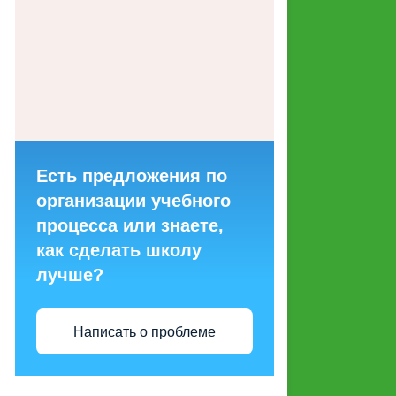
ГОРЯЧИХ ЛИНИЙ ДЛЯ
ОБРАЩЕНИЙ ГРАЖДАН
МАКЕТЫ СОЦИАЛЬНОЙ
РЕКЛАМЫ, НАПРАВЛЕННОЙ
НА ПРОПАГАНДУ СЕМЕЙНЫХ
ЦЕННОСТЕЙ
Есть предложения по
СТРУКТУРНЫЕ
организации учебного
ПОДРАЗДЕЛЕНИЯ
процесса или знаете,
как сделать школу
ЭНЕРГОСБЕРЕЖЕНИЕ И
лучше?
ПОВЫШЕНИЕ
ЭНЕРГЕТИЧЕСКОЙ
ЭФФЕКТИВНОСТИ
Написать о проблеме