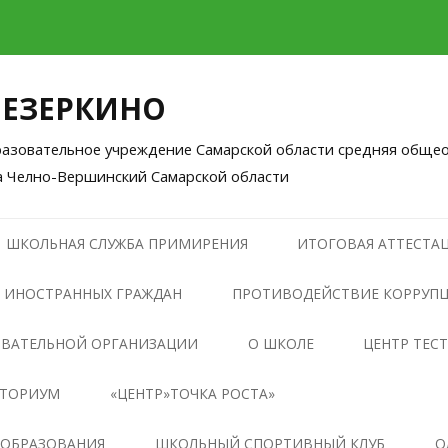
ЛЕЗЕРКИНО
зовательное учреждение Самарской области средняя общео
а Челно-Вершинский Самарской области
Перейти
к
ШКОЛЬНАЯ СЛУЖБА ПРИМИРЕНИЯ
ИТОГОВАЯ АТТЕСТАЦ
содержимому
 ИНОСТРАННЫХ ГРАЖДАН
ПРОТИВОДЕЙСТВИЕ КОРРУП
НОРМАТИВНЫЕ ПРАВОВЫЕ И
ОВАТЕЛЬНОЙ ОРГАНИЗАЦИИ
О ШКОЛЕ
ЦЕНТР ТЕС
ИНЫЕ АКТЫ В СФЕРЕ
НТОРИУМ
«ЦЕНТР»ТОЧКА РОСТА»
ПРОТИВОДЕЙСТВИЯ
КОРРУПЦИИ
ОБЩАЯ ИНФОРМАЦИЯ О
 ОБРАЗОВАНИЯ
ШКОЛЬНЫЙ СПОРТИВНЫЙ КЛУБ
О