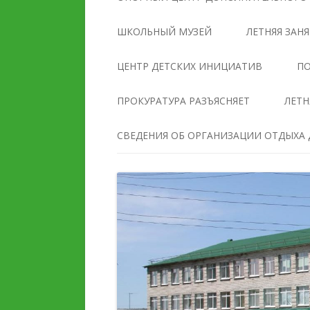
УПРАВЛЕНИЯ
ОБРАЗОВАТЕЛЬНОЙ
ШКОЛЬНЫЙ МУЗЕЙ
ЛЕТНЯЯ ЗАН
ОРГАНИЗАЦИЕЙ
ЦЕНТР ДЕТСКИХ ИНИЦИАТИВ
ПО
ДОКУМЕНТЫ
ПРОКУРАТУРА РАЗЪЯСНЯЕТ
ЛЕТН
ОБРАЗОВАНИЕ
СВЕДЕНИЯ ОБ ОРГАНИЗАЦИИ ОТДЫХА Д
РУКОВОДСТВО
ПЕДАГОГИЧЕСКИЙ И
ПЕДАГОГИЧЕСКИЙ СОС
ВОЖАТСКИЙ СОСТАВ
МАТЕРИАЛЬНО-
ДЕЯТЕЛЬНОСТЬ
ТЕХНИЧЕСКОЕ ОБЕСПЕ
И ОСНАЩЕННОСТЬ
МАТЕРИАЛЬНО-
ОБРАЗОВАТЕЛЬНОГО
ТЕХНИЧЕСКОЕ ОБЕСПЕЧЕНИЕ
ПРОЦЕССА. ДОСТУПНА
И ОСНАЩЕННОСТЬ
СРЕДА
ОРГАНИЗАЦИИ ОТДЫХА