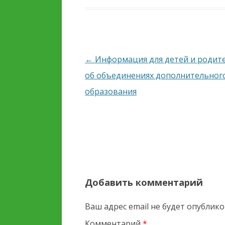
Навигация
←
Информация для детей и родит
по
об объединениях дополнительног
записям
образования
Добавить комментарий
Ваш адрес email не будет опублико
Комментарий
*