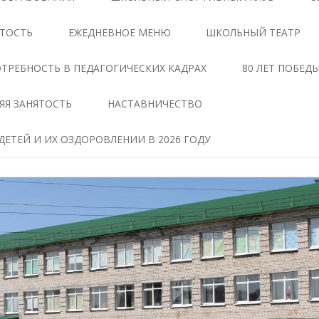
ЦЕНТРЕ «ТОЧКА РОСТА»
АНТИКОРРУПЦИОННАЯ
ЯТОСТЬ
ЕЖЕДНЕВНОЕ МЕНЮ
ШКОЛЬНЫЙ ТЕАТР
ЭКСПЕРТИЗА
ДОКУМЕНТЫ,
РЕГЛАМЕНТИРУЮЩИЕ
МЕТОДИЧЕСКИЕ МАТЕРИАЛЫ
ТРЕБНОСТЬ В ПЕДАГОГИЧЕСКИХ КАДРАХ
80 ЛЕТ ПОБЕД
ДЕЯТЕЛЬНОСТЬ ЦЕНТРА
ФОРМЫ ДОКУМЕНТОВ,
ЯЯ ЗАНЯТОСТЬ
НАСТАВНИЧЕСТВО
ОБРАЗОВАТЕЛЬНЫЕ
СВЯЗАННЫХ С
ПРОГРАММЫ ЦЕНТРА
ПРОТИВОДЕЙСТВИЕМ
ЕТЕЙ И ИХ ОЗДОРОВЛЕНИИ В 2026 ГОДУ
КОРРУПЦИИ, ДЛЯ
ПЕДАГОГИ
ЗАПОЛНЕНИЯ
ТАВ
МАТЕРИАЛЬНО-
СВЕДЕНИЯ О ДОХОДАХ,
ТЕХНИЧЕСКАЯ БАЗА
РАСХОДАХ, ОБ ИМУЩЕСТВЕ И
ЧЕНИЕ
ОБЯЗАТЕЛЬСТВАХ
РЕЖИМ ЗАНЯТИЙ ЦЕНТРА
ИМУЩЕСТВЕННОГО
ХАРАКТЕРА
МЕРОПРИЯТИЯ ЦЕНТРА
Я