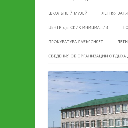
УПРАВЛЕНИЯ
ОБРАЗОВАТЕЛЬНОЙ
ШКОЛЬНЫЙ МУЗЕЙ
ЛЕТНЯЯ ЗАН
ОРГАНИЗАЦИЕЙ
ЦЕНТР ДЕТСКИХ ИНИЦИАТИВ
ПО
ДОКУМЕНТЫ
ПРОКУРАТУРА РАЗЪЯСНЯЕТ
ЛЕТН
ОБРАЗОВАНИЕ
СВЕДЕНИЯ ОБ ОРГАНИЗАЦИИ ОТДЫХА Д
РУКОВОДСТВО
ПЕДАГОГИЧЕСКИЙ И
ПЕДАГОГИЧЕСКИЙ СОС
ВОЖАТСКИЙ СОСТАВ
МАТЕРИАЛЬНО-
ДЕЯТЕЛЬНОСТЬ
ТЕХНИЧЕСКОЕ ОБЕСПЕ
И ОСНАЩЕННОСТЬ
МАТЕРИАЛЬНО-
ОБРАЗОВАТЕЛЬНОГО
ТЕХНИЧЕСКОЕ ОБЕСПЕЧЕНИЕ
ПРОЦЕССА. ДОСТУПНА
И ОСНАЩЕННОСТЬ
СРЕДА
ОРГАНИЗАЦИИ ОТДЫХА