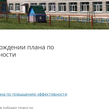
КОМИССИЯ ПО
ОБРАТНАЯ СВЯЗЬ
ФОТО ГАЛЕРЕЯ
СОБЛЮДЕНИЮ ТРЕБОВАНИЙ
К СЛУЖЕБНОМУ
ЛУГИ
ПОВЕДЕНИЮ И
УРЕГУЛИРОВАНИЮ
КОНФЛИКТА ИНТЕРЕСОВ
(АТТЕСТАЦИОННАЯ
рждении плана по
КОМИССИЯ)
ности
ОБРАТНАЯ СВЯЗЬ ДЛЯ
СООБЩЕНИЙ О ФАКТАХ
КОРРУПЦИИ
ИХСЯ
МЕРЫ ЮРИДИЧЕСКОЙ
ОТВЕТСТВЕННОСТИ
ана по повышению эффективности
ИНФОРМАЦИОННЫЕ
Я В
МАТЕРИАЛЫ
в рубрике
Новости
.