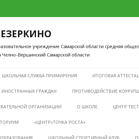
ЛЕЗЕРКИНО
зовательное учреждение Самарской области средняя общео
а Челно-Вершинский Самарской области
Перейти
к
ШКОЛЬНАЯ СЛУЖБА ПРИМИРЕНИЯ
ИТОГОВАЯ АТТЕСТАЦ
содержимому
 ИНОСТРАННЫХ ГРАЖДАН
ПРОТИВОДЕЙСТВИЕ КОРРУП
НОРМАТИВНЫЕ ПРАВОВЫЕ И
ОВАТЕЛЬНОЙ ОРГАНИЗАЦИИ
О ШКОЛЕ
ЦЕНТР ТЕС
ИНЫЕ АКТЫ В СФЕРЕ
НТОРИУМ
«ЦЕНТР»ТОЧКА РОСТА»
ПРОТИВОДЕЙСТВИЯ
КОРРУПЦИИ
ОБЩАЯ ИНФОРМАЦИЯ О
 ОБРАЗОВАНИЯ
ШКОЛЬНЫЙ СПОРТИВНЫЙ КЛУБ
О