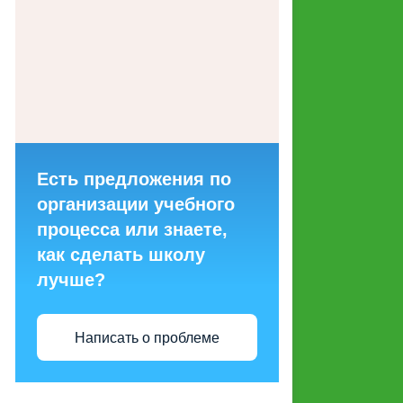
ГОРЯЧИХ ЛИНИЙ ДЛЯ
ОБРАЩЕНИЙ ГРАЖДАН
МАКЕТЫ СОЦИАЛЬНОЙ
РЕКЛАМЫ, НАПРАВЛЕННОЙ
НА ПРОПАГАНДУ СЕМЕЙНЫХ
ЦЕННОСТЕЙ
Есть предложения по
СТРУКТУРНЫЕ
организации учебного
ПОДРАЗДЕЛЕНИЯ
процесса или знаете,
как сделать школу
ЭНЕРГОСБЕРЕЖЕНИЕ И
лучше?
ПОВЫШЕНИЕ
ЭНЕРГЕТИЧЕСКОЙ
ЭФФЕКТИВНОСТИ
Написать о проблеме