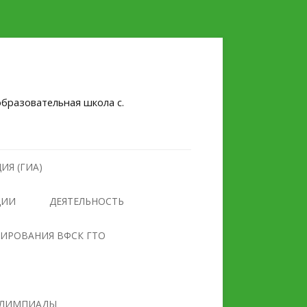
бразовательная школа с.
ИЯ (ГИА)
ЦИИ
ДЕЯТЕЛЬНОСТЬ
НУЛЕВОЙ ТРАВМАТИЗМ
ТИРОВАНИЯ ВФСК ГТО
БЕЗОПАСНОСТЬ
ПРОТИВОДЕЙСТВИЕ
ОБРАЗОВАТЕЛЬНОГО
ЭКСТРЕМИЗМУ И
УЧРЕЖДЕНИЯ
ТЕРРОРИЗМУ
ЛИМПИАДЫ