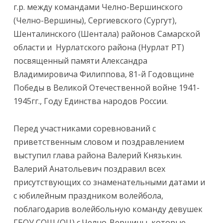
г.р. между командами Челно-Вершинского
(Челно-Вершины), Сергиевского (Сургут),
Шенталинского (Шентала) районов Самарской
области и Нурлатского района (Нурлат РТ)
посвященный памяти Александра
Владимировича Филиппова, 81-й Годовщине
Победы в Великой Отечественной войне 1941-
1945гг., Году Единства народов России.
Перед участниками соревнований с
приветственным словом и поздравлением
выступил глава района Валерий Князькин.
Валерий Анатольевич поздравил всех
присутствующих со знаменательными датами и
с юбилейным праздником волейбола,
поблагодарив волейбольную команду девушек
ГБОУ СОШ (ОЦ) с.Челно-Вершины, которые