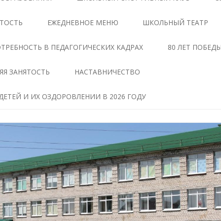
ЦЕНТРЕ «ТОЧКА РОСТА»
АНТИКОРРУПЦИОННАЯ
ЯТОСТЬ
ЕЖЕДНЕВНОЕ МЕНЮ
ШКОЛЬНЫЙ ТЕАТР
ЭКСПЕРТИЗА
ДОКУМЕНТЫ,
РЕГЛАМЕНТИРУЮЩИЕ
МЕТОДИЧЕСКИЕ МАТЕРИАЛЫ
ТРЕБНОСТЬ В ПЕДАГОГИЧЕСКИХ КАДРАХ
80 ЛЕТ ПОБЕД
ДЕЯТЕЛЬНОСТЬ ЦЕНТРА
ФОРМЫ ДОКУМЕНТОВ,
ЯЯ ЗАНЯТОСТЬ
НАСТАВНИЧЕСТВО
ОБРАЗОВАТЕЛЬНЫЕ
СВЯЗАННЫХ С
ПРОГРАММЫ ЦЕНТРА
ПРОТИВОДЕЙСТВИЕМ
ЕТЕЙ И ИХ ОЗДОРОВЛЕНИИ В 2026 ГОДУ
КОРРУПЦИИ, ДЛЯ
ПЕДАГОГИ
ЗАПОЛНЕНИЯ
ТАВ
МАТЕРИАЛЬНО-
СВЕДЕНИЯ О ДОХОДАХ,
ТЕХНИЧЕСКАЯ БАЗА
РАСХОДАХ, ОБ ИМУЩЕСТВЕ И
ЧЕНИЕ
ОБЯЗАТЕЛЬСТВАХ
РЕЖИМ ЗАНЯТИЙ ЦЕНТРА
ИМУЩЕСТВЕННОГО
ХАРАКТЕРА
МЕРОПРИЯТИЯ ЦЕНТРА
Я