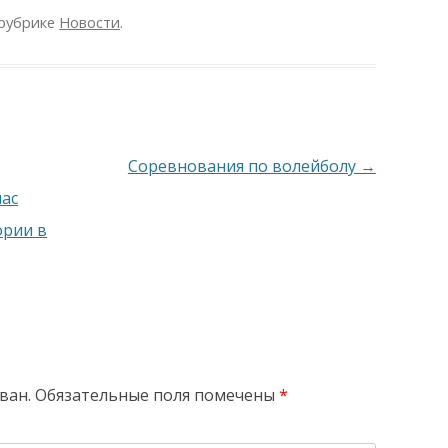
рубрике
Новости
.
Соревнования по волейболу
→
час
ории в
ван.
Обязательные поля помечены
*