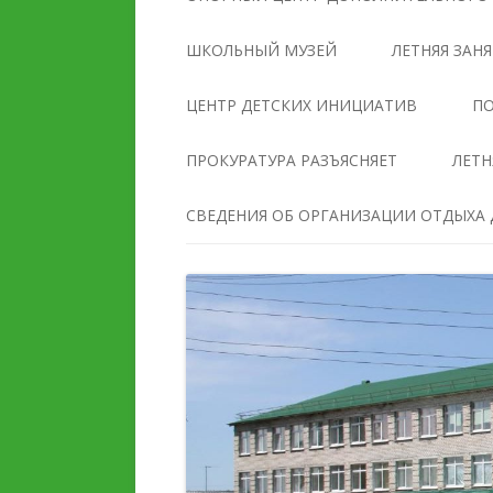
УПРАВЛЕНИЯ
ОБРАЗОВАТЕЛЬНОЙ
ШКОЛЬНЫЙ МУЗЕЙ
ЛЕТНЯЯ ЗАН
ОРГАНИЗАЦИЕЙ
ЦЕНТР ДЕТСКИХ ИНИЦИАТИВ
ПО
ДОКУМЕНТЫ
ПРОКУРАТУРА РАЗЪЯСНЯЕТ
ЛЕТН
ОБРАЗОВАНИЕ
СВЕДЕНИЯ ОБ ОРГАНИЗАЦИИ ОТДЫХА Д
РУКОВОДСТВО
ПЕДАГОГИЧЕСКИЙ И
ПЕДАГОГИЧЕСКИЙ СОС
ВОЖАТСКИЙ СОСТАВ
МАТЕРИАЛЬНО-
ДЕЯТЕЛЬНОСТЬ
ТЕХНИЧЕСКОЕ ОБЕСПЕ
И ОСНАЩЕННОСТЬ
МАТЕРИАЛЬНО-
ОБРАЗОВАТЕЛЬНОГО
ТЕХНИЧЕСКОЕ ОБЕСПЕЧЕНИЕ
ПРОЦЕССА. ДОСТУПНА
И ОСНАЩЕННОСТЬ
СРЕДА
ОРГАНИЗАЦИИ ОТДЫХА