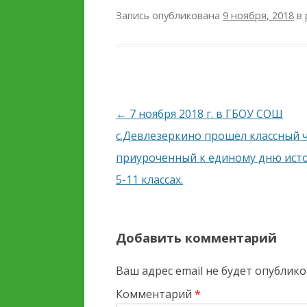
Запись опубликована
9 ноября, 2018
в 
Навигация
←
7 ноября 2018 г. в ГБОУ СОШ
по
с.Девлезеркино прошёл классный 
записям
приуроченный к единому дню ист
5-11 классах.
Добавить комментарий
Ваш адрес email не будет опублико
Комментарий
*