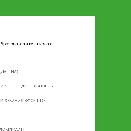
бразовательная школа с.
ИЯ (ГИА)
ЦИИ
ДЕЯТЕЛЬНОСТЬ
НУЛЕВОЙ ТРАВМАТИЗМ
ТИРОВАНИЯ ВФСК ГТО
БЕЗОПАСНОСТЬ
ПРОТИВОДЕЙСТВИЕ
ОБРАЗОВАТЕЛЬНОГО
ЭКСТРЕМИЗМУ И
УЧРЕЖДЕНИЯ
ТЕРРОРИЗМУ
ЛИМПИАДЫ