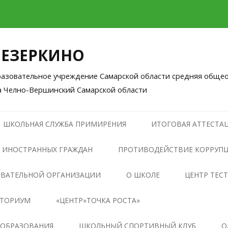
ЛЕЗЕРКИНО
зовательное учреждение Самарской области средняя общео
а Челно-Вершинский Самарской области
Перейти
к
ШКОЛЬНАЯ СЛУЖБА ПРИМИРЕНИЯ
ИТОГОВАЯ АТТЕСТАЦ
содержимому
 ИНОСТРАННЫХ ГРАЖДАН
ПРОТИВОДЕЙСТВИЕ КОРРУП
НОРМАТИВНЫЕ ПРАВОВЫЕ И
ОВАТЕЛЬНОЙ ОРГАНИЗАЦИИ
О ШКОЛЕ
ЦЕНТР ТЕС
ИНЫЕ АКТЫ В СФЕРЕ
НТОРИУМ
«ЦЕНТР»ТОЧКА РОСТА»
ПРОТИВОДЕЙСТВИЯ
КОРРУПЦИИ
ОБЩАЯ ИНФОРМАЦИЯ О
 ОБРАЗОВАНИЯ
ШКОЛЬНЫЙ СПОРТИВНЫЙ КЛУБ
О