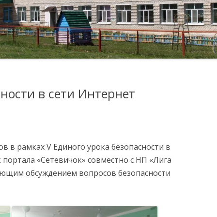
КОМИССИЯ ПО
ОБРАТНАЯ СВЯЗЬ
ФОТО ГАЛЕРЕЯ
СОБЛЮДЕНИЮ ТРЕБОВАНИЙ
К СЛУЖЕБНОМУ
ЛУГИ
ПОВЕДЕНИЮ И
УРЕГУЛИРОВАНИЮ
КОНФЛИКТА ИНТЕРЕСОВ
(АТТЕСТАЦИОННАЯ
сности в сети Интернет
КОМИССИЯ)
ОБРАТНАЯ СВЯЗЬ ДЛЯ
СООБЩЕНИЙ О ФАКТАХ
КОРРУПЦИИ
сов в рамках V Единого урока безопасности в
ИХСЯ
 портала «Сетевичок» совместно с НП «Лига
МЕРЫ ЮРИДИЧЕСКОЙ
дующим обсуждением вопросов безопасности
ОТВЕТСТВЕННОСТИ
ИНФОРМАЦИОННЫЕ
Я В
МАТЕРИАЛЫ