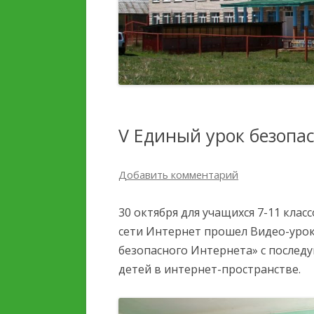
ДЕТЕЙ И ИХ ОЗДОРОВЛЕНИЯ
ПЛАТНЫЕ
ОБРАЗОВАТЕЛЬНЫЕ УС
УСЛУГИ, В ТОМ ЧИСЛЕ
ПЛАТНЫЕ,
ФИНАНСОВО-
ПРЕДОСТАВЛЯЕМЫЕ
ХОЗЯЙСТВЕННАЯ
ОРГАНИЗАЦИИ ОТДЫХА
ДЕЯТЕЛЬНОСТЬ
ДЕТЕЙ И ИХ ОЗДОРОВЛЕНИЯ
V Единый урок безопа
ВАКАНТНЫЕ МЕСТА ДЛЯ
ДОСТУПНАЯ СРЕДА
ПРИЕМА (ПЕРЕВОДА)
Добавить комментарий
СТИПЕНДИИ И МЕРЫ
30 октября для учащихся 7-11 клас
ПОДДЕРЖКИ ОБУЧАЮЩ
сети Интернет прошел Видео-урок
безопасного Интернета» с после
МЕЖДУНАРОДНОЕ
детей в интернет-пространстве.
СОТРУДНИЧЕСТВО
ОРГАНИЗАЦИЯ ПИТАНИ