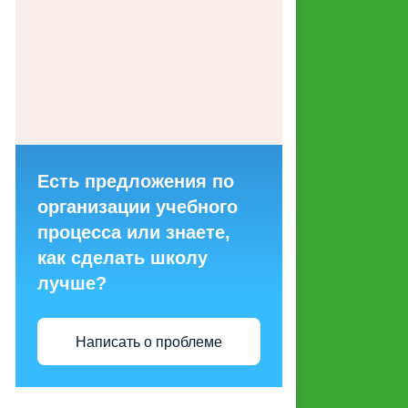
ГОРЯЧИХ ЛИНИЙ ДЛЯ
ОБРАЩЕНИЙ ГРАЖДАН
МАКЕТЫ СОЦИАЛЬНОЙ
РЕКЛАМЫ, НАПРАВЛЕННОЙ
НА ПРОПАГАНДУ СЕМЕЙНЫХ
ЦЕННОСТЕЙ
Есть предложения по
СТРУКТУРНЫЕ
организации учебного
ПОДРАЗДЕЛЕНИЯ
процесса или знаете,
как сделать школу
ЭНЕРГОСБЕРЕЖЕНИЕ И
лучше?
ПОВЫШЕНИЕ
ЭНЕРГЕТИЧЕСКОЙ
ЭФФЕКТИВНОСТИ
Написать о проблеме