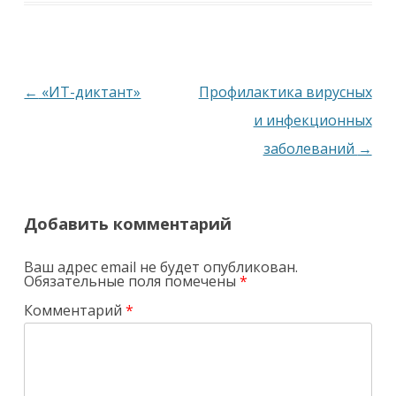
Навигация
←
«ИТ-диктант»
Профилактика вирусных
по
и инфекционных
записям
заболеваний
→
Добавить комментарий
Ваш адрес email не будет опубликован.
Обязательные поля помечены
*
Комментарий
*