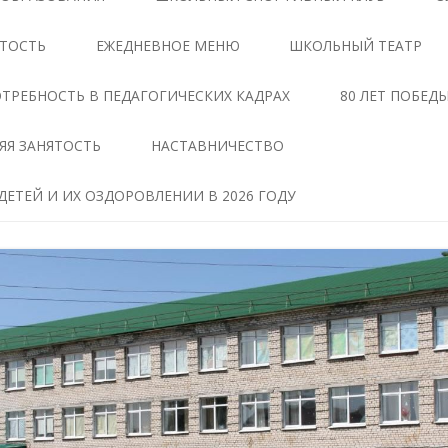
ЦЕНТРЕ «ТОЧКА РОСТА»
АНТИКОРРУПЦИОННАЯ
ЯТОСТЬ
ЕЖЕДНЕВНОЕ МЕНЮ
ШКОЛЬНЫЙ ТЕАТР
ЭКСПЕРТИЗА
ДОКУМЕНТЫ,
РЕГЛАМЕНТИРУЮЩИЕ
МЕТОДИЧЕСКИЕ МАТЕРИАЛЫ
ТРЕБНОСТЬ В ПЕДАГОГИЧЕСКИХ КАДРАХ
80 ЛЕТ ПОБЕД
ДЕЯТЕЛЬНОСТЬ ЦЕНТРА
ФОРМЫ ДОКУМЕНТОВ,
ЯЯ ЗАНЯТОСТЬ
НАСТАВНИЧЕСТВО
ОБРАЗОВАТЕЛЬНЫЕ
СВЯЗАННЫХ С
ПРОГРАММЫ ЦЕНТРА
ПРОТИВОДЕЙСТВИЕМ
ЕТЕЙ И ИХ ОЗДОРОВЛЕНИИ В 2026 ГОДУ
КОРРУПЦИИ, ДЛЯ
ПЕДАГОГИ
ЗАПОЛНЕНИЯ
ТАВ
МАТЕРИАЛЬНО-
СВЕДЕНИЯ О ДОХОДАХ,
ТЕХНИЧЕСКАЯ БАЗА
РАСХОДАХ, ОБ ИМУЩЕСТВЕ И
ЧЕНИЕ
ОБЯЗАТЕЛЬСТВАХ
РЕЖИМ ЗАНЯТИЙ ЦЕНТРА
ИМУЩЕСТВЕННОГО
ХАРАКТЕРА
МЕРОПРИЯТИЯ ЦЕНТРА
Я