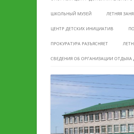
УПРАВЛЕНИЯ
ОБРАЗОВАТЕЛЬНОЙ
ШКОЛЬНЫЙ МУЗЕЙ
ЛЕТНЯЯ ЗАН
ОРГАНИЗАЦИЕЙ
ЦЕНТР ДЕТСКИХ ИНИЦИАТИВ
ПО
ДОКУМЕНТЫ
ПРОКУРАТУРА РАЗЪЯСНЯЕТ
ЛЕТН
ОБРАЗОВАНИЕ
СВЕДЕНИЯ ОБ ОРГАНИЗАЦИИ ОТДЫХА Д
РУКОВОДСТВО
ПЕДАГОГИЧЕСКИЙ И
ПЕДАГОГИЧЕСКИЙ СОС
ВОЖАТСКИЙ СОСТАВ
МАТЕРИАЛЬНО-
ДЕЯТЕЛЬНОСТЬ
ТЕХНИЧЕСКОЕ ОБЕСПЕ
И ОСНАЩЕННОСТЬ
МАТЕРИАЛЬНО-
ОБРАЗОВАТЕЛЬНОГО
ТЕХНИЧЕСКОЕ ОБЕСПЕЧЕНИЕ
ПРОЦЕССА. ДОСТУПНА
И ОСНАЩЕННОСТЬ
СРЕДА
ОРГАНИЗАЦИИ ОТДЫХА