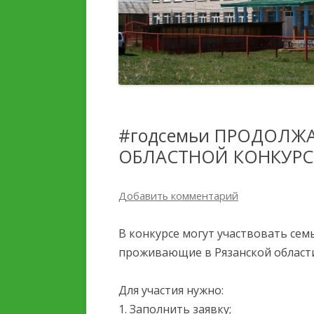
ДЕТЕЙ И ИХ ОЗДОРОВЛЕНИЯ
ПЛАТНЫЕ
ОБРАЗОВАТЕЛЬНЫЕ УС
УСЛУГИ, В ТОМ ЧИСЛЕ
ПЛАТНЫЕ,
ФИНАНСОВО-
ПРЕДОСТАВЛЯЕМЫЕ
ХОЗЯЙСТВЕННАЯ
ОРГАНИЗАЦИИ ОТДЫХА
ДЕЯТЕЛЬНОСТЬ
ДЕТЕЙ И ИХ ОЗДОРОВЛЕНИЯ
#годсемьи ПРОДОЛЖА
ВАКАНТНЫЕ МЕСТА ДЛЯ
ОБЛАСТНОЙ КОНКУРС
ДОСТУПНАЯ СРЕДА
ПРИЕМА (ПЕРЕВОДА)
Добавить комментарий
СТИПЕНДИИ И МЕРЫ
ПОДДЕРЖКИ ОБУЧАЮЩ
В конкурсе могут участвовать сем
МЕЖДУНАРОДНОЕ
проживающие в Рязанской област
СОТРУДНИЧЕСТВО
Для участия нужно:
ОРГАНИЗАЦИЯ ПИТАНИ
1. Заполнить заявку;