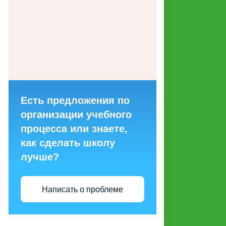
ГОРЯЧИХ ЛИНИЙ ДЛЯ
ОБРАЩЕНИЙ ГРАЖДАН
МАКЕТЫ СОЦИАЛЬНОЙ
РЕКЛАМЫ, НАПРАВЛЕННОЙ
НА ПРОПАГАНДУ СЕМЕЙНЫХ
ЦЕННОСТЕЙ
Есть предложения по
СТРУКТУРНЫЕ
организации учебного
ПОДРАЗДЕЛЕНИЯ
процесса или знаете,
как сделать школу
ЭНЕРГОСБЕРЕЖЕНИЕ И
лучше?
ПОВЫШЕНИЕ
ЭНЕРГЕТИЧЕСКОЙ
ЭФФЕКТИВНОСТИ
Написать о проблеме