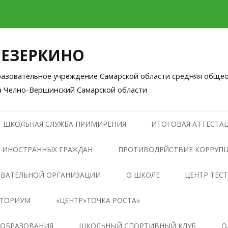
ЛЕЗЕРКИНО
зовательное учреждение Самарской области средняя общео
а Челно-Вершинский Самарской области
Перейти
к
ШКОЛЬНАЯ СЛУЖБА ПРИМИРЕНИЯ
ИТОГОВАЯ АТТЕСТАЦ
содержимому
 ИНОСТРАННЫХ ГРАЖДАН
ПРОТИВОДЕЙСТВИЕ КОРРУП
НОРМАТИВНЫЕ ПРАВОВЫЕ И
ОВАТЕЛЬНОЙ ОРГАНИЗАЦИИ
О ШКОЛЕ
ЦЕНТР ТЕС
ИНЫЕ АКТЫ В СФЕРЕ
НТОРИУМ
«ЦЕНТР»ТОЧКА РОСТА»
ПРОТИВОДЕЙСТВИЯ
КОРРУПЦИИ
ОБЩАЯ ИНФОРМАЦИЯ О
 ОБРАЗОВАНИЯ
ШКОЛЬНЫЙ СПОРТИВНЫЙ КЛУБ
О