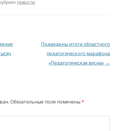
рубрике
Новости
.
дение
Подведены итоги областного
тысяч
педагогического марафона
«Педагогическая весна»
→
ван.
Обязательные поля помечены
*