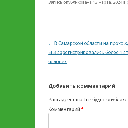
Запись опубликована
13 марта, 2024
в 
Навигация
←
В Самарской области на прохож
по
ЕГЭ зарегистрировались более 12 
записям
человек
Добавить комментарий
Ваш адрес email не будет опублико
Комментарий
*