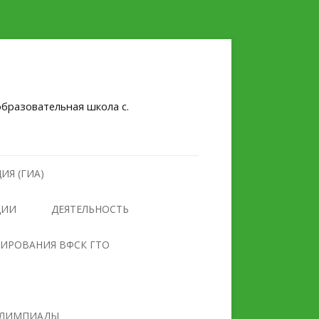
бразовательная школа с.
ИЯ (ГИА)
ЦИИ
ДЕЯТЕЛЬНОСТЬ
НУЛЕВОЙ ТРАВМАТИЗМ
ТИРОВАНИЯ ВФСК ГТО
БЕЗОПАСНОСТЬ
ПРОТИВОДЕЙСТВИЕ
ОБРАЗОВАТЕЛЬНОГО
ЭКСТРЕМИЗМУ И
УЧРЕЖДЕНИЯ
ТЕРРОРИЗМУ
ЛИМПИАДЫ