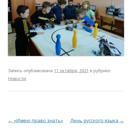
Запись опубликована
11 октября, 2021
в рубрике
Новости
.
Навигация
←
«Имею право знать»
День русского языка
→
по