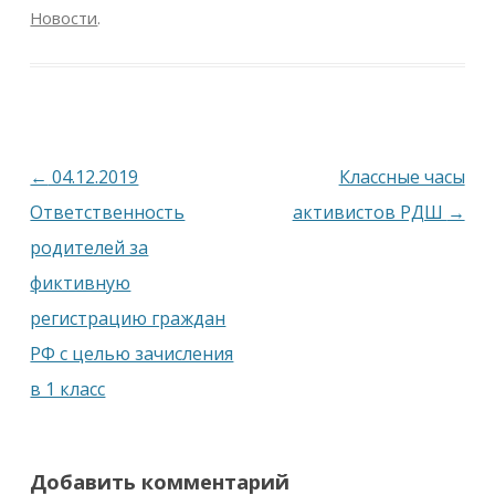
Новости
.
Навигация
←
04.12.2019
Классные часы
по
Ответственность
активистов РДШ
→
записям
родителей за
фиктивную
регистрацию граждан
РФ с целью зачисления
в 1 класс
Добавить комментарий