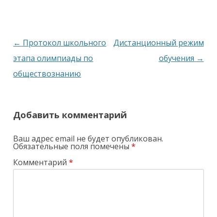
Навигация
←
Протокол школьного
Дистанционный режим
по
этапа олимпиады по
обучения
→
записям
обществознанию
Добавить комментарий
Ваш адрес email не будет опубликован.
Обязательные поля помечены
*
Комментарий
*