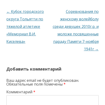
Навигация
←
Кубок городского
Соревнования по
по
округа Тольятти по
женскому волейболу
записям
тяжелой атлетике
среди девушек 2010г.р. и
«Мемориал В.И.
моложе посвященные
Киселева»
параду Памяти 7-ноября
1941г
→
Добавить комментарий
Ваш адрес email не будет опубликован.
Обязательные поля помечены
*
Комментарий
*