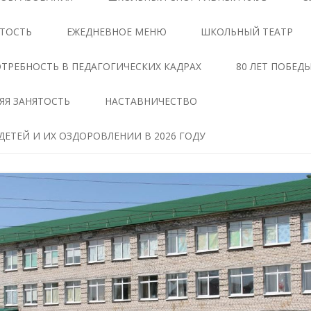
ЦЕНТРЕ «ТОЧКА РОСТА»
АНТИКОРРУПЦИОННАЯ
ЯТОСТЬ
ЕЖЕДНЕВНОЕ МЕНЮ
ШКОЛЬНЫЙ ТЕАТР
ЭКСПЕРТИЗА
ДОКУМЕНТЫ,
РЕГЛАМЕНТИРУЮЩИЕ
МЕТОДИЧЕСКИЕ МАТЕРИАЛЫ
ТРЕБНОСТЬ В ПЕДАГОГИЧЕСКИХ КАДРАХ
80 ЛЕТ ПОБЕД
ДЕЯТЕЛЬНОСТЬ ЦЕНТРА
ФОРМЫ ДОКУМЕНТОВ,
ЯЯ ЗАНЯТОСТЬ
НАСТАВНИЧЕСТВО
ОБРАЗОВАТЕЛЬНЫЕ
СВЯЗАННЫХ С
ПРОГРАММЫ ЦЕНТРА
ПРОТИВОДЕЙСТВИЕМ
ЕТЕЙ И ИХ ОЗДОРОВЛЕНИИ В 2026 ГОДУ
КОРРУПЦИИ, ДЛЯ
ПЕДАГОГИ
ЗАПОЛНЕНИЯ
ТАВ
МАТЕРИАЛЬНО-
СВЕДЕНИЯ О ДОХОДАХ,
ТЕХНИЧЕСКАЯ БАЗА
РАСХОДАХ, ОБ ИМУЩЕСТВЕ И
ЧЕНИЕ
ОБЯЗАТЕЛЬСТВАХ
РЕЖИМ ЗАНЯТИЙ ЦЕНТРА
ИМУЩЕСТВЕННОГО
ХАРАКТЕРА
МЕРОПРИЯТИЯ ЦЕНТРА
Я