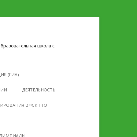
бразовательная школа с.
ИЯ (ГИА)
ЦИИ
ДЕЯТЕЛЬНОСТЬ
НУЛЕВОЙ ТРАВМАТИЗМ
ТИРОВАНИЯ ВФСК ГТО
БЕЗОПАСНОСТЬ
ПРОТИВОДЕЙСТВИЕ
ОБРАЗОВАТЕЛЬНОГО
ЭКСТРЕМИЗМУ И
УЧРЕЖДЕНИЯ
ТЕРРОРИЗМУ
ЛИМПИАДЫ