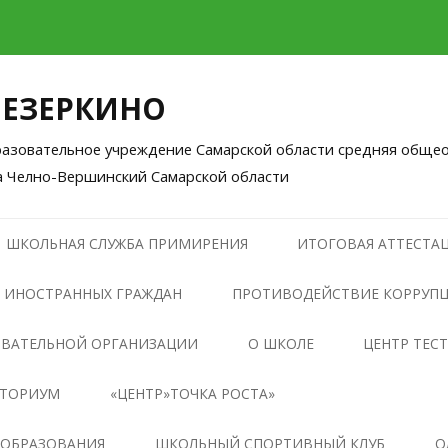
ЛЕЗЕРКИНО
зовательное учреждение Самарской области средняя общео
а Челно-Вершинский Самарской области
Перейти
к
ШКОЛЬНАЯ СЛУЖБА ПРИМИРЕНИЯ
ИТОГОВАЯ АТТЕСТАЦ
содержимому
 ИНОСТРАННЫХ ГРАЖДАН
ПРОТИВОДЕЙСТВИЕ КОРРУП
НОРМАТИВНЫЕ ПРАВОВЫЕ И
ОВАТЕЛЬНОЙ ОРГАНИЗАЦИИ
О ШКОЛЕ
ЦЕНТР ТЕС
ИНЫЕ АКТЫ В СФЕРЕ
НТОРИУМ
«ЦЕНТР»ТОЧКА РОСТА»
ПРОТИВОДЕЙСТВИЯ
КОРРУПЦИИ
ОБЩАЯ ИНФОРМАЦИЯ О
 ОБРАЗОВАНИЯ
ШКОЛЬНЫЙ СПОРТИВНЫЙ КЛУБ
О