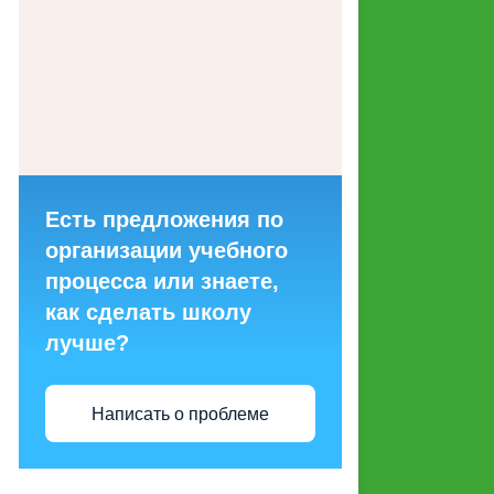
ГОРЯЧИХ ЛИНИЙ ДЛЯ
ОБРАЩЕНИЙ ГРАЖДАН
МАКЕТЫ СОЦИАЛЬНОЙ
РЕКЛАМЫ, НАПРАВЛЕННОЙ
НА ПРОПАГАНДУ СЕМЕЙНЫХ
ЦЕННОСТЕЙ
Есть предложения по
СТРУКТУРНЫЕ
организации учебного
ПОДРАЗДЕЛЕНИЯ
процесса или знаете,
как сделать школу
ЭНЕРГОСБЕРЕЖЕНИЕ И
лучше?
ПОВЫШЕНИЕ
ЭНЕРГЕТИЧЕСКОЙ
ЭФФЕКТИВНОСТИ
Написать о проблеме