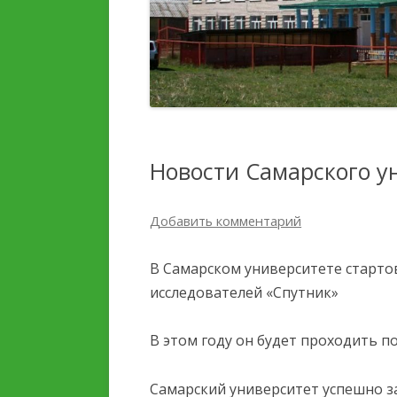
ДЕТЕЙ И ИХ ОЗДОРОВЛЕНИЯ
ПЛАТНЫЕ
ОБРАЗОВАТЕЛЬНЫЕ УС
УСЛУГИ, В ТОМ ЧИСЛЕ
ПЛАТНЫЕ,
ФИНАНСОВО-
ПРЕДОСТАВЛЯЕМЫЕ
ХОЗЯЙСТВЕННАЯ
ОРГАНИЗАЦИИ ОТДЫХА
ДЕЯТЕЛЬНОСТЬ
ДЕТЕЙ И ИХ ОЗДОРОВЛЕНИЯ
Новости Самарского у
ВАКАНТНЫЕ МЕСТА ДЛЯ
ДОСТУПНАЯ СРЕДА
ПРИЕМА (ПЕРЕВОДА)
Добавить комментарий
СТИПЕНДИИ И МЕРЫ
В Самарском университете старто
ПОДДЕРЖКИ ОБУЧАЮЩ
исследователей «Спутник»
МЕЖДУНАРОДНОЕ
В этом году он будет проходить п
СОТРУДНИЧЕСТВО
ОРГАНИЗАЦИЯ ПИТАНИ
Самарский университет успешно 