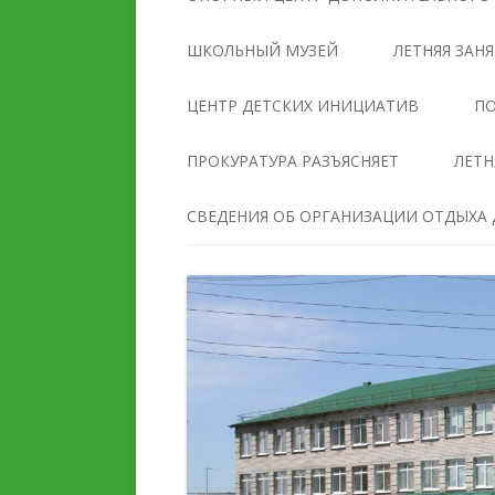
УПРАВЛЕНИЯ
ОБРАЗОВАТЕЛЬНОЙ
ШКОЛЬНЫЙ МУЗЕЙ
ЛЕТНЯЯ ЗАН
ОРГАНИЗАЦИЕЙ
ЦЕНТР ДЕТСКИХ ИНИЦИАТИВ
ПО
ДОКУМЕНТЫ
ПРОКУРАТУРА РАЗЪЯСНЯЕТ
ЛЕТН
ОБРАЗОВАНИЕ
СВЕДЕНИЯ ОБ ОРГАНИЗАЦИИ ОТДЫХА Д
РУКОВОДСТВО
ПЕДАГОГИЧЕСКИЙ И
ПЕДАГОГИЧЕСКИЙ СОС
ВОЖАТСКИЙ СОСТАВ
МАТЕРИАЛЬНО-
ДЕЯТЕЛЬНОСТЬ
ТЕХНИЧЕСКОЕ ОБЕСПЕ
И ОСНАЩЕННОСТЬ
МАТЕРИАЛЬНО-
ОБРАЗОВАТЕЛЬНОГО
ТЕХНИЧЕСКОЕ ОБЕСПЕЧЕНИЕ
ПРОЦЕССА. ДОСТУПНА
И ОСНАЩЕННОСТЬ
СРЕДА
ОРГАНИЗАЦИИ ОТДЫХА