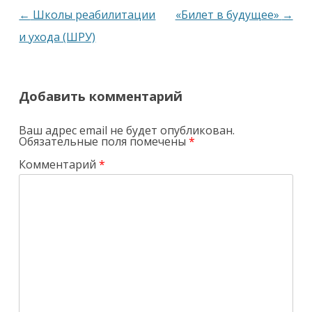
Навигация
←
Школы реабилитации
«Билет в будущее»
→
по
и ухода (ШРУ)
записям
Добавить комментарий
Ваш адрес email не будет опубликован.
Обязательные поля помечены
*
Комментарий
*