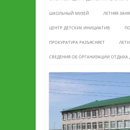
УПРАВЛЕНИЯ
ОБРАЗОВАТЕЛЬНОЙ
ШКОЛЬНЫЙ МУЗЕЙ
ЛЕТНЯЯ ЗАН
ОРГАНИЗАЦИЕЙ
ЦЕНТР ДЕТСКИХ ИНИЦИАТИВ
ПО
ДОКУМЕНТЫ
ПРОКУРАТУРА РАЗЪЯСНЯЕТ
ЛЕТН
ОБРАЗОВАНИЕ
СВЕДЕНИЯ ОБ ОРГАНИЗАЦИИ ОТДЫХА Д
РУКОВОДСТВО
ПЕДАГОГИЧЕСКИЙ И
ПЕДАГОГИЧЕСКИЙ СОС
ВОЖАТСКИЙ СОСТАВ
МАТЕРИАЛЬНО-
ДЕЯТЕЛЬНОСТЬ
ТЕХНИЧЕСКОЕ ОБЕСПЕ
И ОСНАЩЕННОСТЬ
МАТЕРИАЛЬНО-
ОБРАЗОВАТЕЛЬНОГО
ТЕХНИЧЕСКОЕ ОБЕСПЕЧЕНИЕ
ПРОЦЕССА. ДОСТУПНА
И ОСНАЩЕННОСТЬ
СРЕДА
ОРГАНИЗАЦИИ ОТДЫХА