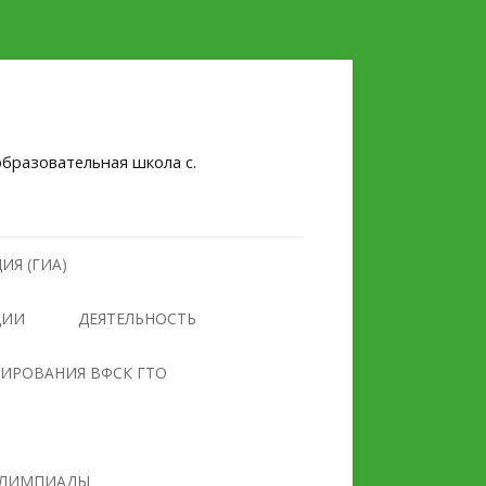
бразовательная школа с.
ИЯ (ГИА)
ЦИИ
ДЕЯТЕЛЬНОСТЬ
НУЛЕВОЙ ТРАВМАТИЗМ
ТИРОВАНИЯ ВФСК ГТО
БЕЗОПАСНОСТЬ
ПРОТИВОДЕЙСТВИЕ
ОБРАЗОВАТЕЛЬНОГО
ЭКСТРЕМИЗМУ И
УЧРЕЖДЕНИЯ
ТЕРРОРИЗМУ
ЛИМПИАДЫ