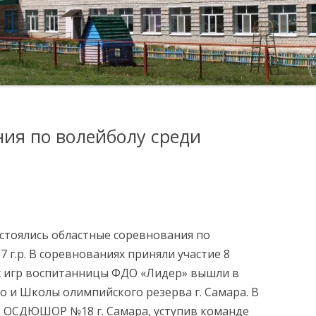
КОМИССИЯ ПО
ОБРАТНАЯ СВЯЗЬ
ФОТО ГАЛЕРЕЯ
СОБЛЮДЕНИЮ ТРЕБОВАНИЙ
К СЛУЖЕБНОМУ
ЛУГИ
ПОВЕДЕНИЮ И
УРЕГУЛИРОВАНИЮ
КОНФЛИКТА ИНТЕРЕСОВ
(АТТЕСТАЦИОННАЯ
ия по волейболу среди
КОМИССИЯ)
ОБРАТНАЯ СВЯЗЬ ДЛЯ
СООБЩЕНИЙ О ФАКТАХ
КОРРУПЦИИ
ИХСЯ
состоялись областные соревнования по
МЕРЫ ЮРИДИЧЕСКОЙ
 г.р. В соревнованиях приняли участие 8
ОТВЕТСТВЕННОСТИ
х игр воспитанницы ФДО «Лидер» вышли в
ИНФОРМАЦИОННЫЕ
о и Школы олимпийского резерва г. Самара. В
Я В
МАТЕРИАЛЫ
з ОСДЮШОР №18 г. Самара, уступив команде