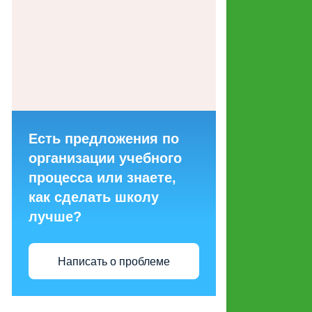
ГОРЯЧИХ ЛИНИЙ ДЛЯ
ОБРАЩЕНИЙ ГРАЖДАН
МАКЕТЫ СОЦИАЛЬНОЙ
РЕКЛАМЫ, НАПРАВЛЕННОЙ
НА ПРОПАГАНДУ СЕМЕЙНЫХ
ЦЕННОСТЕЙ
Есть предложения по
СТРУКТУРНЫЕ
организации учебного
ПОДРАЗДЕЛЕНИЯ
процесса или знаете,
как сделать школу
ЭНЕРГОСБЕРЕЖЕНИЕ И
лучше?
ПОВЫШЕНИЕ
ЭНЕРГЕТИЧЕСКОЙ
ЭФФЕКТИВНОСТИ
Написать о проблеме