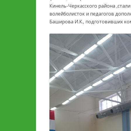
ОБРАЗОВАТЕЛЬНОЙ
Кинель-Черкасского района ,стал
ОРГАНИЗАЦИИ
волейболисток и педагогов допол
Баширова И.К., подготовивших ко
ОБРАЗОВАТЕЛЬНЫЕ
СТАНДАРТЫ И ТРЕБОВ