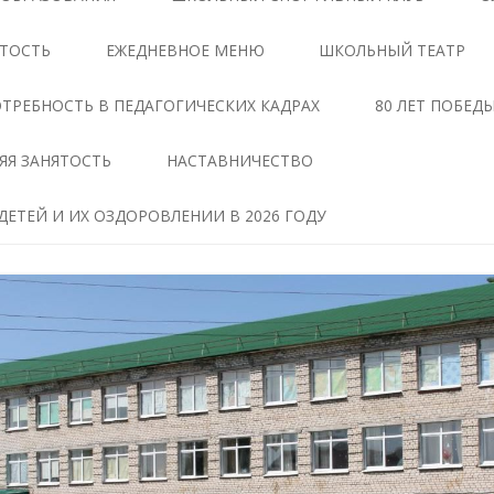
ЦЕНТРЕ «ТОЧКА РОСТА»
АНТИКОРРУПЦИОННАЯ
ЯТОСТЬ
ЕЖЕДНЕВНОЕ МЕНЮ
ШКОЛЬНЫЙ ТЕАТР
ЭКСПЕРТИЗА
ДОКУМЕНТЫ,
РЕГЛАМЕНТИРУЮЩИЕ
МЕТОДИЧЕСКИЕ МАТЕРИАЛЫ
ТРЕБНОСТЬ В ПЕДАГОГИЧЕСКИХ КАДРАХ
80 ЛЕТ ПОБЕД
ДЕЯТЕЛЬНОСТЬ ЦЕНТРА
ФОРМЫ ДОКУМЕНТОВ,
ЯЯ ЗАНЯТОСТЬ
НАСТАВНИЧЕСТВО
ОБРАЗОВАТЕЛЬНЫЕ
СВЯЗАННЫХ С
ПРОГРАММЫ ЦЕНТРА
ПРОТИВОДЕЙСТВИЕМ
ЕТЕЙ И ИХ ОЗДОРОВЛЕНИИ В 2026 ГОДУ
КОРРУПЦИИ, ДЛЯ
ПЕДАГОГИ
ЗАПОЛНЕНИЯ
ТАВ
МАТЕРИАЛЬНО-
СВЕДЕНИЯ О ДОХОДАХ,
ТЕХНИЧЕСКАЯ БАЗА
РАСХОДАХ, ОБ ИМУЩЕСТВЕ И
ЧЕНИЕ
ОБЯЗАТЕЛЬСТВАХ
РЕЖИМ ЗАНЯТИЙ ЦЕНТРА
ИМУЩЕСТВЕННОГО
ХАРАКТЕРА
МЕРОПРИЯТИЯ ЦЕНТРА
Я