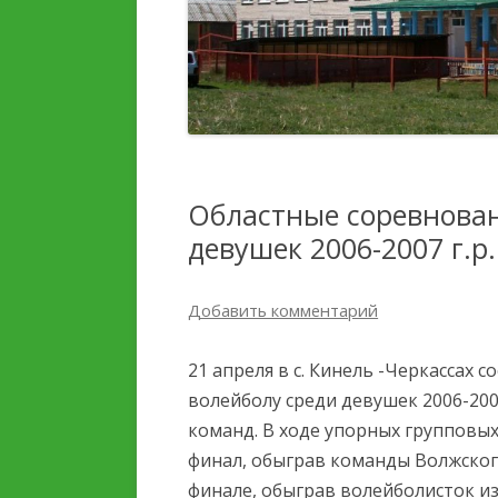
ДЕТЕЙ И ИХ ОЗДОРОВЛЕНИЯ
ПЛАТНЫЕ
ОБРАЗОВАТЕЛЬНЫЕ УС
УСЛУГИ, В ТОМ ЧИСЛЕ
ПЛАТНЫЕ,
ФИНАНСОВО-
ПРЕДОСТАВЛЯЕМЫЕ
ХОЗЯЙСТВЕННАЯ
ОРГАНИЗАЦИИ ОТДЫХА
ДЕЯТЕЛЬНОСТЬ
ДЕТЕЙ И ИХ ОЗДОРОВЛЕНИЯ
Областные соревнован
ВАКАНТНЫЕ МЕСТА ДЛЯ
девушек 2006-2007 г.р.
ДОСТУПНАЯ СРЕДА
ПРИЕМА (ПЕРЕВОДА)
Добавить комментарий
СТИПЕНДИИ И МЕРЫ
ПОДДЕРЖКИ ОБУЧАЮЩ
21 апреля в с. Кинель -Черкассах 
МЕЖДУНАРОДНОЕ
волейболу среди девушек 2006-2007
СОТРУДНИЧЕСТВО
команд. В ходе упорных групповы
финал, обыграв команды Волжског
ОРГАНИЗАЦИЯ ПИТАНИ
финале, обыграв волейболисток и