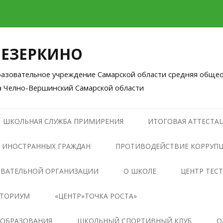
ЛЕЗЕРКИНО
зовательное учреждение Самарской области средняя общео
а Челно-Вершинский Самарской области
Перейти
к
ШКОЛЬНАЯ СЛУЖБА ПРИМИРЕНИЯ
ИТОГОВАЯ АТТЕСТАЦ
содержимому
 ИНОСТРАННЫХ ГРАЖДАН
ПРОТИВОДЕЙСТВИЕ КОРРУП
НОРМАТИВНЫЕ ПРАВОВЫЕ И
ОВАТЕЛЬНОЙ ОРГАНИЗАЦИИ
О ШКОЛЕ
ЦЕНТР ТЕС
ИНЫЕ АКТЫ В СФЕРЕ
НТОРИУМ
«ЦЕНТР»ТОЧКА РОСТА»
ПРОТИВОДЕЙСТВИЯ
КОРРУПЦИИ
ОБЩАЯ ИНФОРМАЦИЯ О
 ОБРАЗОВАНИЯ
ШКОЛЬНЫЙ СПОРТИВНЫЙ КЛУБ
О