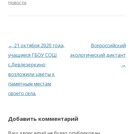
Новости
.
Навигация
←
21 октября 2020 года,
Всероссийский
по
учащиеся ГБОУ СОШ
экологический диктант
записям
с.Девлезеркино
→
возложили цветы к
памятным местам
своего села.
Добавить комментарий
Ваш адрес email не будет опубликован.