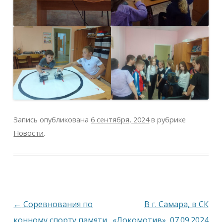
Запись опубликована
6 сентября, 2024
в рубрике
Новости
.
Навигация
←
Соревнования по
В г. Самара, в СК
по
конному спорту памяти
«Локомотив», 07.09.2024