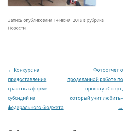
Запись опубликована
14 июня, 2019
в рубрике
Новости
.
Навигация
←
Конкурс на
Фотоотчет о
по
предоставление
проделанной работе по
записям
грантов в форме
проекту «Спорт,
субсидий из
который учит любить»
федерального бюджета
→