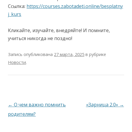
Ссылка:
https://courses.zabotadeti.online/besplatny
j_kurs
Кликайте, изучайте, внедряйте! И помните,
учиться никогда не поздно!
Запись опубликована
27 марта, 2025
в рубрике
Новости
.
Навигация
←
О чем важно помнить
«Зарница 2.0»
→
по
родителям?
записям