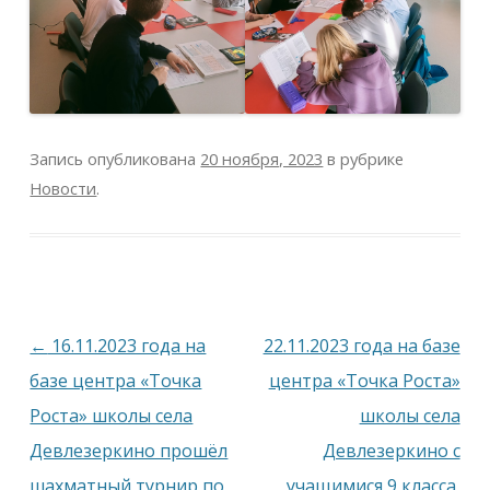
Запись опубликована
20 ноября, 2023
в рубрике
Новости
.
Навигация
←
16.11.2023 года на
22.11.2023 года на базе
по
базе центра «Точка
центра «Точка Роста»
записям
Роста» школы села
школы села
Девлезеркино прошёл
Девлезеркино с
шахматный турнир по
учащимися 9 класса,