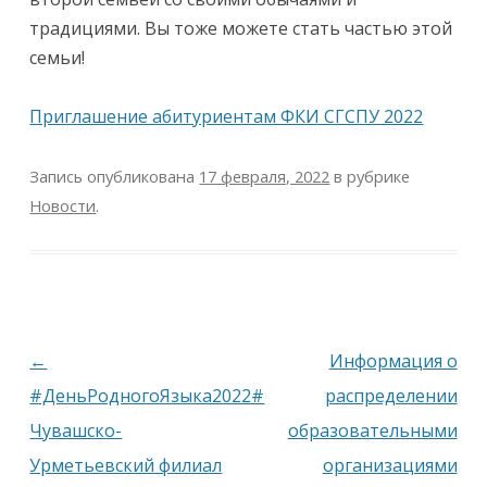
традициями. Вы тоже можете стать частью этой
семьи!
Приглашение абитуриентам ФКИ СГСПУ 2022
Запись опубликована
17 февраля, 2022
в рубрике
Новости
.
Навигация
←
Информация о
по
#ДеньРодногоЯзыка2022#
распределении
записям
Чувашско-
образовательными
Урметьевский филиал
организациями