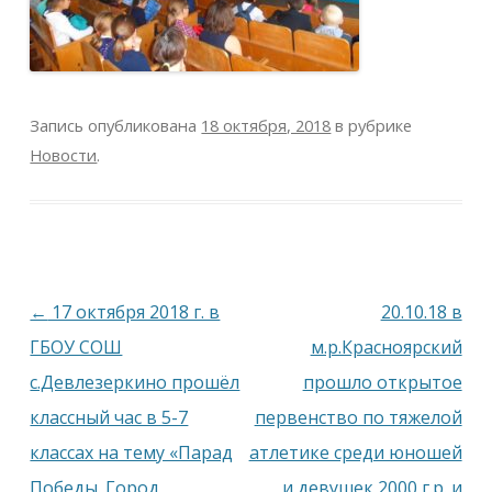
Запись опубликована
18 октября, 2018
в рубрике
Новости
.
Навигация
←
17 октября 2018 г. в
20.10.18 в
по
ГБОУ СОШ
м.р.Красноярский
записям
с.Девлезеркино прошёл
прошло открытое
классный час в 5-7
первенство по тяжелой
классах на тему «Парад
атлетике среди юношей
Победы. Город
и девушек 2000 г.р. и