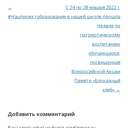
Навигация
←
С 24 по 28 января 2022 г.
по
#Нацпроектобразование
в нашей школе прошла
записям
Неделя по
патриотическому
воспитанию
обучающихся,
посвященная
Всероссийской Акции
Памяти «Блокадный
хлеб»
→
Добавить комментарий
Ваш адрес email не будет опубликован.