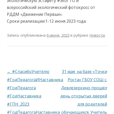
экологическую эстафету #экоГТО и
всероссийский экологический фотокросс от
РДДМ «Движение Первых».
Сроки реализации:1-12 июня 2023 года.
Запись опубликована
6 июня, 2023
в рубрике
Новости
.
Навигация
←
#СпасибоУчителю
31 мая на базе «Точки
по
#ГодПедагогаИНаставника
Роста» ГБОУ СОШ с.
записям
#ГодПедагога
Девлезеркино прошёл
#ГодНаставника
день открытых дверей
#ГПН_2023
для родителей
#ГодПедагогаНаставника
обучающихся. Учитель